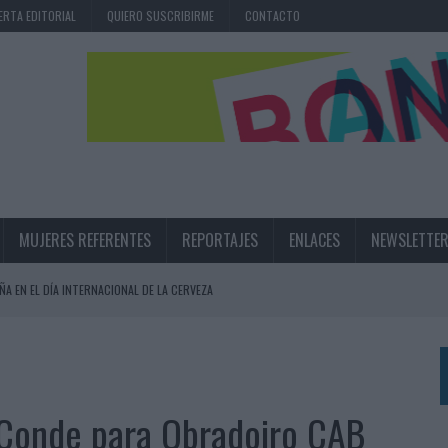
ERTA EDITORIAL
QUIERO SUSCRIBIRME
CONTACTO
MUJERES REFERENTES
REPORTAJES
ENLACES
NEWSLETTE
ÑA EN EL DÍA INTERNACIONAL DE LA CERVEZA
360º CENTRADA EN EL ORIGEN BARCELONÉS
 UNA EXPERIENCIA DE MARCA EN IBIZA
 LAS MARCAS
&Conde para Obradoiro CAB
N IA