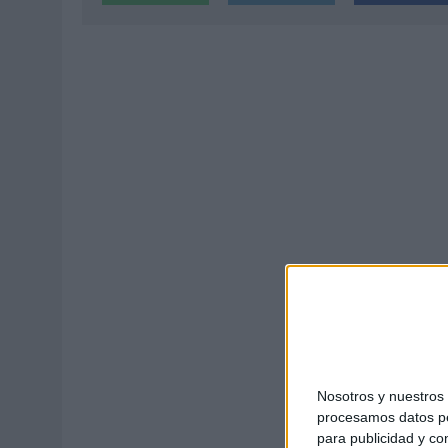
04/08/2026
|
‘LA ÚNICA CERVEZA DEL MUNDO QUE SE DISFRUTA DOS 
07/08/2026
|
EL MÁLAGA CF CULMINA SU TRILOGÍA DE MARCA CON U
Nosotros y nuestro
procesamos datos per
para publicidad y co