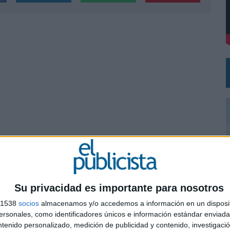
VECES’, DE INUSUALY PARA CERVEZA CAPAZ
NA CAMPAÑA QUE CELEBRA SU REGRESO A PRIMERA DIVISIÓN
Su privacidad es importante para nosotros
s 1538
socios
almacenamos y/o accedemos a información en un disposit
0
sonales, como identificadores únicos e información estándar enviada 
ntenido personalizado, medición de publicidad y contenido, investigaci