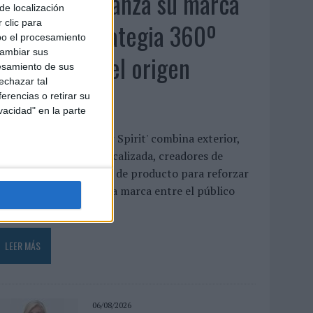
MG Spirit relanza su marca
de localización
con una estrategia 360º
 clic para
bo el procesamiento
cambiar sus
centrada en el origen
esamiento de sus
echazar tal
barcelonés
erencias o retirar su
vacidad" en la parte
a campaña 'Show Your Spirit' combina exterior,
ublicidad digital geolocalizada, creadores de
ontenido e innovación de producto para reforzar
l posicionamiento de la marca entre el público
oven ...
LEER MÁS
06/08/2026