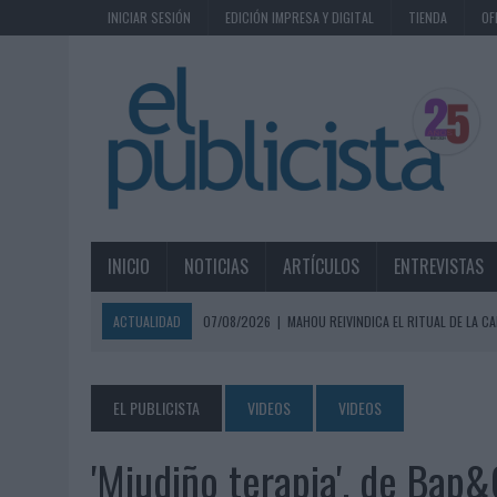
INICIAR SESIÓN
EDICIÓN IMPRESA Y DIGITAL
TIENDA
OF
INICIO
NOTICIAS
ARTÍCULOS
ENTREVISTAS
ACTUALIDAD
07/08/2026
|
MAHOU REIVINDICA EL RITUAL DE LA CA
07/08/2026
|
MG SPIRIT RELANZA SU MARCA CON UNA ESTRATEGIA 
07/08/2026
|
PATRÓN CONVIERTE EL NUEVO SINGLE DE ARÓN PIPER EN
EL PUBLICISTA
VIDEOS
VIDEOS
07/08/2026
|
EL VERANO PONE A PRUEBA LA ESTRATEGIA DIGITAL DE
'Miudiño terapia', de Bap
07/08/2026
|
VUELING CONVIERTE LOS RECUERDOS EN SOUVENIRS CO