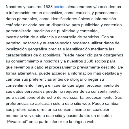
Nosotros y nuestros 1538
socios
almacenamos y/o accedemos
4 DE JUNIO DE 2026
a información en un dispositivo, como cookies, y procesamos
datos personales, como identificadores únicos e información
FICHA TÉCNICA
estándar enviada por un dispositivo para publicidad y contenido
personalizado, medición de publicidad y contenido,
Agencia de publicidad: Veinte
investigación de audiencia y desarrollo de servicios.
Con su
permiso, nosotros y nuestros socios podemos utilizar datos de
Dirección creativa: Alberto Cativiela
localización geográfica precisa e identificación mediante las
características de dispositivos. Puede hacer clic para otorgarnos
Productora audiovisual: Gusto Audiovisual
su consentimiento a nosotros y a nuestros 1538 socios para
que llevemos a cabo el procesamiento previamente descrito. De
forma alternativa, puede acceder a información más detallada y
Dirección: Gusto Audiovisual
cambiar sus preferencias antes de otorgar o negar su
consentimiento.
Tenga en cuenta que algún procesamiento de
Duración de la pieza principal: 20 segundos
sus datos personales puede no requerir de su consentimiento,
pero usted tiene el derecho de rechazar tal procesamiento. Sus
preferencias se aplicarán solo a este sitio web. Puede cambiar
sus preferencias o retirar su consentimiento en cualquier
momento volviendo a este sitio y haciendo clic en el botón
"Privacidad" en la parte inferior de la página web.