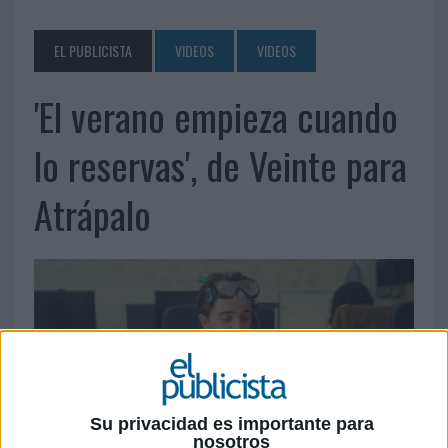
EL PUBLICISTA
VIDEOS
VIDEOS
'El verano empieza cuando
lo reservas', de Veinte para
Atrápalo
Su privacidad es importante para
nosotros