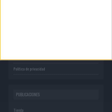
CORPORATIVO
Quienes somos
Publicidad
Normas de uso
Política de privacidad
PUBLICACIONES
Tienda