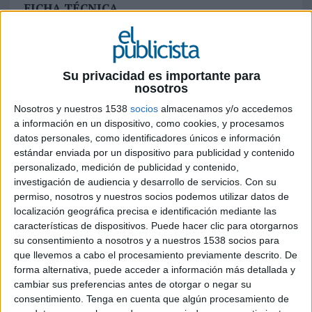
FICHA TÉCNICA
Anunciante: Verisure
Sector: Alarmas de seguridad
Su privacidad es importante para
nosotros
Campaña: Marc Márquez
Nosotros y nuestros 1538
socios
almacenamos y/o accedemos
a información en un dispositivo, como cookies, y procesamos
Agencia: TBWA
datos personales, como identificadores únicos e información
estándar enviada por un dispositivo para publicidad y contenido
Directora de marketing: Nina Llordachs
personalizado, medición de publicidad y contenido,
investigación de audiencia y desarrollo de servicios.
Con su
Project manager / creative producer: Jessica
permiso, nosotros y nuestros socios podemos utilizar datos de
Simón
localización geográfica precisa e identificación mediante las
características de dispositivos. Puede hacer clic para otorgarnos
Equipo de proyecto: Manuel Gómez Girona, Juan
su consentimiento a nosotros y a nuestros 1538 socios para
Carlos Sánchez, Elena Elías
que llevemos a cabo el procesamiento previamente descrito. De
forma alternativa, puede acceder a información más detallada y
CCO: José Mª Roca de Viñals
cambiar sus preferencias antes de otorgar o negar su
consentimiento.
Tenga en cuenta que algún procesamiento de
Director creativo: Juan Carlos Martínez, Javier