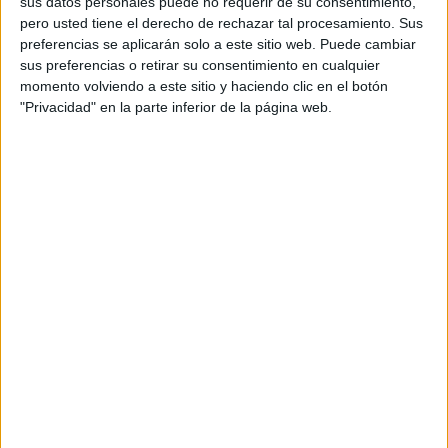
sus datos personales puede no requerir de su consentimiento,
Somoano
pero usted tiene el derecho de rechazar tal procesamiento. Sus
preferencias se aplicarán solo a este sitio web. Puede cambiar
Director de arte: Violeta Muñoz, Piluky Bautista
sus preferencias o retirar su consentimiento en cualquier
momento volviendo a este sitio y haciendo clic en el botón
Redactor: Miguel Marques
"Privacidad" en la parte inferior de la página web.
Directora de estrategia: Ana Villarinos
Director de servicios al cliente: Alejandro
Lavezzolo
Directora de cuentas: Elena Zamorano
Head of production OCx: Azahara Ramos
Lead executive producer OCx: Mariluz Chamizo
Productora: Zissou, Bamboleo
Studio Realizador: Mauri Galiano, Héctor Cvsh