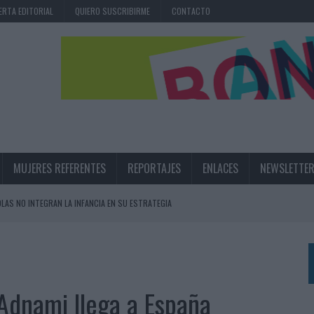
ERTA EDITORIAL
QUIERO SUSCRIBIRME
CONTACTO
MUJERES REFERENTES
REPORTAJES
ENLACES
NEWSLETTE
OLAS NO INTEGRAN LA INFANCIA EN SU ESTRATEGIA
UNQUE LOS MEDIOS CONTROLADOS MANTIENEN EL CRECIMIENTO
OS EN VERANO Y SUPERA AL MÓVIL COMO DISPOSITIVO MÁS UTILIZADO
OS ESPAÑOLES
 Adnami llega a España
IRECTORA COMERCIAL GLOBAL