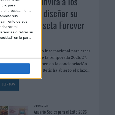
El Real Betis invita a los
 clic para
aficionados a diseñar su
bo el procesamiento
cambiar sus
próxima camiseta Forever
esamiento de sus
echazar tal
Green
erencias o retirar su
vacidad" en la parte
l club abre un concurso internacional para crear
a equipación especial de la temporada 2026/27,
ue volverá a poner el foco en la concienciación
edioambiental El Real Betis ha abierto el plazo...
LEER MÁS
04/08/2026
Anuario Socios para el Éxito 2026