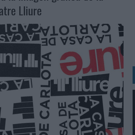
tre Lliure
N HOTELS & RESORTS
VECES’, DE INUSUALY PARA CERVEZA CAPAZ
 PARA ORANGE
 UNA OPORTUNIDAD DE INCLUSIÓN
RANO’
UDIO EN SU NUEVA CAMPAÑA GLOBAL DE MARCA
VISTAR
 EL REGRESO DEL FÚTBOL
SU PRÓXIMA CAMISETA FOREVER GREEN
O DE 'LOS SIMPSON'
 AVAL DE SU CALIDAD
NG Y COMUNICACIÓN EN EL SECTOR ASEGURADOR 2026
DUNKIN’