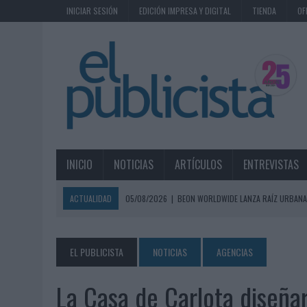
INICIAR SESIÓN
EDICIÓN IMPRESA Y DIGITAL
TIENDA
OF
INICIO
NOTICIAS
ARTÍCULOS
ENTREVISTAS
ACTUALIDAD
05/08/2026
|
BEON WORLDWIDE LANZA RAÍZ URBANA
ECONÓMICOS
05/08/2026
|
FABRA COMUNICACIÓN INCORPORA A CASONÁ Y ASUME 
EL PUBLICISTA
NOTICIAS
AGENCIAS
05/08/2026
|
LOPESAN HOTELS & RESORTS ACERCA EL PARAÍSO CAN
La Casa de Carlota diseñar
05/08/2026
|
LUIS ARQUILLOS (BURGO DE ARIAS): “LA CONSTRUCCIÓ