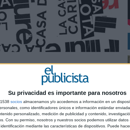
L PRIMER SEMESTRE HASTA LOS 196 MILLONES DE EUROS
 COMO MEDIA MANAGEMENT & DELIVERY PRESIDENT
 trabajará en el desarrollo de su plan de
o elegido por el
Teatre Lliure
para trabajar en la
Su privacidad es importante para nosotros
gráfica de la Temporada 2023-2024 del teatro.
s 1538
socios
almacenamos y/o accedemos a información en un disposit
de creación y exhibición escénica. Actualmente está
sonales, como identificadores únicos e información estándar enviada 
artel y forma parte de la red europea de teatros
ntenido personalizado, medición de publicidad y contenido, investigaci
os.
Con su permiso, nosotros y nuestros socios podemos utilizar datos 
0
identificación mediante las características de dispositivos. Puede hacer