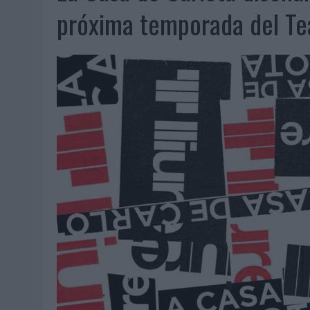
MONEDA”
próxima temporada del Tea
04/08/2026
|
‘EL PARAÍSO MÁS CERCA’, DE 22GRADOS PARA LOPESA
04/08/2026
|
‘LA ÚNICA CERVEZA DEL MUNDO QUE SE DISFRUTA DOS 
04/08/2026
|
‘EL FÚTBOL SIN LAS PERSONAS’, DE DENTSU CREATIVE
04/08/2026
|
CAPAZ, LA CERVEZA QUE CONVIERTE CADA BOTELLA EN
04/08/2026
|
BABARIA Y MAXIBON SON ‘EL MATCH PERFECTO DEL VE
04/08/2026
|
AUDIBLE REIVINDICA EL PODER TRANSFORMADOR DEL A
03/08/2026
|
‘VUELVE EL FÚTBOL. VUELVE A SOÑAR’, DE VML PARA MO
03/08/2026
|
MOVISTAR APELA A LA ILUSIÓN DE LAS AFICIONES PARA
03/08/2026
|
EL REAL BETIS INVITA A LOS AFICIONADOS A DISEÑAR 
03/08/2026
|
KFC CONVIERTE LOS UBER EN UN HOMENAJE AL UNIVERS
03/08/2026
|
BACK MARKET PONE A LA MADRE DE SU FUNDADOR COMO
03/08/2026
|
PRESENTADO EL JURADO DE LOS PREMIOS DE MARKETI
31/07/2026
|
‘FROZEN DUNKIN’ X CALIPPO®’, AUTOPRODUCCIÓN DE 