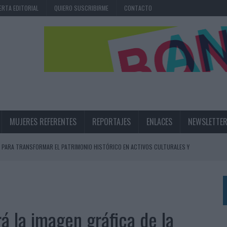
ERTA EDITORIAL
QUIERO SUSCRIBIRME
CONTACTO
MUJERES REFERENTES
REPORTAJES
ENLACES
NEWSLETTE
 PARA TRANSFORMAR EL PATRIMONIO HISTÓRICO EN ACTIVOS CULTURALES Y
LA GESTIÓN DE SUS RELACIONES CON LOS MEDIOS
ARIO EN SU ÚLTIMA CAMPAÑA INTERNACIONAL
á la imagen gráfica de la
N DE MARCA A LARGO PLAZO Y LA MEDICIÓN SON DOS CARAS DE LA MISMA