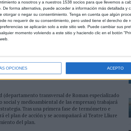
ntimiento a nosotros y a nuestros 1538 socios para que llevemos a ca
gráfica y claim de la próxima temporada, el equipo de
. De forma alternativa, puede acceder a información más detallada y 
rá el vídeo promocional de la temporada y sus
e otorgar o negar su consentimiento.
Tenga en cuenta que algún proc
rácter innovador, fresco y creativo.
de no requerir de su consentimiento, pero usted tiene el derecho de r
referencias se aplicarán solo a este sitio web. Puede cambiar sus pref
 Marketing del Teatre Lliure,
“trabajar con La Casa de
A
alquier momento volviendo a este sitio y haciendo clic en el botón "Pri
teatro que, entre otras muchas acciones, promueve la
m
 web.
artir esta experiencia es una muestra más de que la
V
opósitos”.
d
m
Casa de Carlota, declara que
“este proyecto es un
ÁS OPCIONES
ACEPTO
Lliure es un teatro de referencia, con un posicionamiento
lo gráfico muy potente. ¡Todo un reto! ¡Pero estos retos,
Good (departamento transversal de Roman especializado
to social y medioambiental de las empresas) trabajará
estrategia. Tras una primera fase de termómetro e
á el plan de acción y se acompañará al Teatre Lliure
imiento del plan.