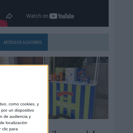
ARTÍCULOS ALEATORIOS
ivo, como cookies, y
por un dispositivo
ón de audiencia y
de localización
4/08/2026
 clic para