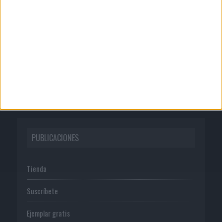
Quienes somos
Publicidad
Normas de uso
Política de privacidad
PUBLICACIONES
Tienda
Suscríbete
Ejemplar gratis