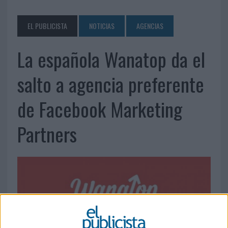
EL PUBLICISTA
NOTICIAS
AGENCIAS
La española Wanatop da el
salto a agencia preferente
de Facebook Marketing
Partners
24 DE AGOSTO DE 2021