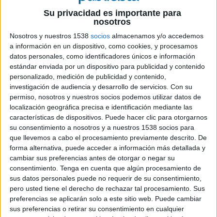
Su privacidad es importante para
La agencia de marketing digital Wanatop ha sido
nosotros
reconocida por Facebook como socio preferente
Nosotros y nuestros 1538
socios
almacenamos y/o accedemos
en 'Facebook Marketing Partners', lo que le
a información en un dispositivo, como cookies, y procesamos
permitirá disfrutar a partir de ahora de los
datos personales, como identificadores únicos e información
beneficios para las agencias asociadas. Los socios
estándar enviada por un dispositivo para publicidad y contenido
de marketing de Facebook son agencias que son
personalizado, medición de publicidad y contenido,
reconocidas por su experiencia para ayudar a
investigación de audiencia y desarrollo de servicios.
Con su
hacer crecer los negocios digitales gracias a la
permiso, nosotros y nuestros socios podemos utilizar datos de
localización geográfica precisa e identificación mediante las
publicidad en Facebook e Instagram, desde la
características de dispositivos. Puede hacer clic para otorgarnos
publicación de anuncios hasta la venta de
su consentimiento a nosotros y a nuestros 1538 socios para
productos y la interacción con los usuarios. De
que llevemos a cabo el procesamiento previamente descrito. De
esta forma, Wanatop consigue cerrar el triángulo
forma alternativa, puede acceder a información más detallada y
de acreditaciones, junto a la de Google Partner
cambiar sus preferencias antes de otorgar o negar su
Premier y la certificación de Amazon Advertising.
consentimiento.
Tenga en cuenta que algún procesamiento de
sus datos personales puede no requerir de su consentimiento,
Wanatop invierte en publicidad en Facebook e
pero usted tiene el derecho de rechazar tal procesamiento. Sus
Instagram casi un millón de euros al año y
preferencias se aplicarán solo a este sitio web. Puede cambiar
gestiona las cuentas de una treintena de clientes
sus preferencias o retirar su consentimiento en cualquier