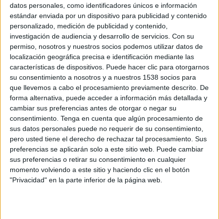
ya habían trabajado en el pasado para esta firma, es la primera vez que se le
datos personales, como identificadores únicos e información
adjudica un proyecto global de comunicación para sus marcas. Así pues, desde sus
estándar enviada por un dispositivo para publicidad y contenido
oficinas de Barcelona,las diferentes agencias del grupo trabajarán de forma
personalizado, medición de publicidad y contenido,
investigación de audiencia y desarrollo de servicios.
Con su
coordinada para llevar a cabo el reposicionamiento estratégico y la creación de la
permiso, nosotros y nuestros socios podemos utilizar datos de
nueva comunicación de estas dos marcas.
localización geográfica precisa e identificación mediante las
características de dispositivos. Puede hacer clic para otorgarnos
El equipo de la agencia responsable de la cuenta está integrado, por parte de la
su consentimiento a nosotros y a nuestros 1538 socios para
agencia de publicidad Bassat Ogilvy, por Oscar Pla y Camil Roca, directores
que llevemos a cabo el procesamiento previamente descrito. De
creativos ejecutivos, Yasmina Lancima, directora creativa, Carles Patrís, director
forma alternativa, puede acceder a información más detallada y
de arte, Gem Romero, planificador estratégico, Sergi Martínez, director de cuentas
cambiar sus preferencias antes de otorgar o negar su
y Silvia Hernández, directora de cuentas y de marcas. Por parte de Ogilvy
consentimiento.
Tenga en cuenta que algún procesamiento de
Healthworld el equipo lo integran Enric Gómez, director general; Ana Vega,
sus datos personales puede no requerir de su consentimiento,
directora creativa, Diego Perriers, director de arte, Diana Barahona, responsable
pero usted tiene el derecho de rechazar tal procesamiento. Sus
de cuentas y Joan Mañé, supervisor médico. Por parte de CB’a Graell los
preferencias se aplicarán solo a este sitio web. Puede cambiar
responsables son Xavier Oliva, director creativo y Esmeralda González, directora
sus preferencias o retirar su consentimiento en cualquier
momento volviendo a este sitio y haciendo clic en el botón
de cuentas.
"Privacidad" en la parte inferior de la página web.
IMPRIMIR