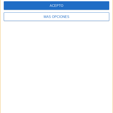
Fabra Comunicación
ACEPTO
incorpora a Casoná y asume
MÁS OPCIONES
la gestión de sus relaciones
con los medios
La agencia de comunicación suma a su cartera a
Casoná, una firma de moda de inspiración
resortwear que une las tradiciones de España y
Venezuela a través de una propuesta basada en la
artesanía, el...
LEER MÁS
06/08/2026