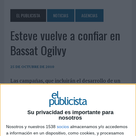
EL PUBLICISTA
NOTICIAS
AGENCIAS
Esteve vuelve a confiar en
Bassat Ogilvy
25 DE OCTUBRE DE 2010
Las campañas, que incluirán el desarrollo de un
nuevo ‘packaging’, campaña a farmacéuticos, red
de ventas y campañas a consumidor, verán la luz
a principios del 2011.
El Grupo Bassat Ogilvy ha sido selecionado por la compañía médico farmacéutica
Su privacidad es importante para
Esteve para desarrollar la comunicación de dos de sus principales marcas de la
nosotros
división de productos OTC de autocuidado de la salud (no desveladas ni por
Nosotros y nuestros 1538
socios
almacenamos y/o accedemos
agencia ni por anunciante). Aunque algunas disciplinas del Grupo Bassat Ogilvy
a información en un dispositivo, como cookies, y procesamos