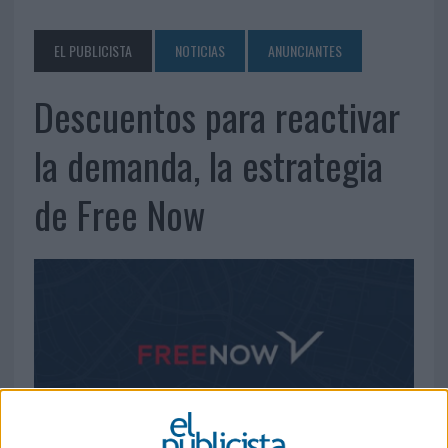
EL PUBLICISTA
NOTICIAS
ANUNCIANTES
Descuentos para reactivar
la demanda, la estrategia
de Free Now