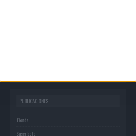
CORPORATIVO
Quienes somos
Publicidad
Normas de uso
Política de privacidad
PUBLICACIONES
Tienda
Suscríbete