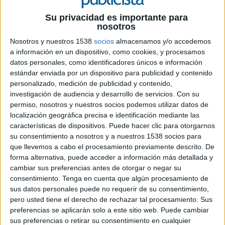
16 DE JULIO DE 2020
Su privacidad es importante para
La plataforma ofrece una promoción de
nosotros
hasta el 50% con el código verano2020,
Nosotros y nuestros 1538
socios
almacenamos y/o accedemos
disponible hasta el próximo 31 de julio para
a información en un dispositivo, como cookies, y procesamos
nuevos usuarios, con el objetivo de impulsar
datos personales, como identificadores únicos e información
el uso de su aplicación para los
estándar enviada por un dispositivo para publicidad y contenido
desplazamientos este verano con la máxima
personalizado, medición de publicidad y contenido,
seguridad posible frente al Covid-19
investigación de audiencia y desarrollo de servicios.
Con su
permiso, nosotros y nuestros socios podemos utilizar datos de
localización geográfica precisa e identificación mediante las
Free Now
ha activado una campaña de
características de dispositivos. Puede hacer clic para otorgarnos
descuentos para nuevos usuarios y para aquellas
su consentimiento a nosotros y a nuestros 1538 socios para
personas registradas en la aplicación que no
que llevemos a cabo el procesamiento previamente descrito. De
hayan realizado todavía ningún viaje con la
forma alternativa, puede acceder a información más detallada y
compañía. De esta forma, la plataforma ofrece
cambiar sus preferencias antes de otorgar o negar su
una promoción de hasta el 50% y un descuento
consentimiento.
Tenga en cuenta que algún procesamiento de
máximo de 5€ por trayecto, introduciendo en la
sus datos personales puede no requerir de su consentimiento,
aplicación el código verano2020, disponible hasta
pero usted tiene el derecho de rechazar tal procesamiento. Sus
el próximo 31 de julio.
preferencias se aplicarán solo a este sitio web. Puede cambiar
sus preferencias o retirar su consentimiento en cualquier