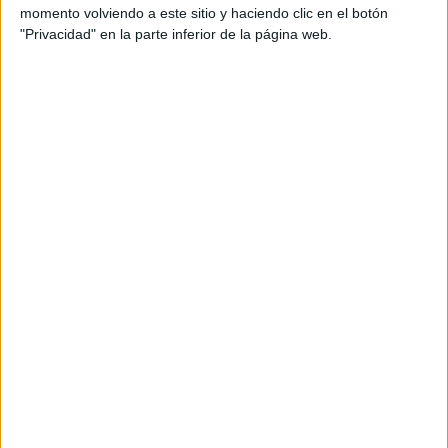
desarrollado buena parte de su carrera
momento volviendo a este sitio y haciendo clic en el botón
profesional en distintas áreas de la organización.
"Privacidad" en la parte inferior de la página web.
Desde su nueva posición, tendrá como objetivo
impulsar el crecimiento del negocio en España,
apoyándose en ámbitos como la innovación, la
digitalización y el refuerzo de la propuesta de
valor de la compañía para clientes y
consumidores.
"España es un mercado estratégico para Essity. Sé
que puedo contar con todos los equipos para
mantenernos cerca de nuestros clientes y
consumidores, adaptándonos con agilidad a sus
necesidades y fortaleciendo nuestro negocio en
un entorno dinámico y competitivo", afirma
Rodríguez. L
a compañía destaca el peso de España dentro de
su estructura internacional. Essity opera en el
país desde hace más de 25 años y cuenta con tres