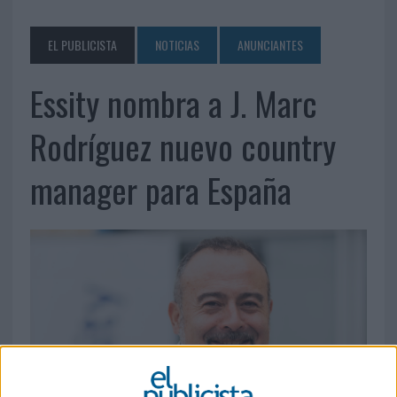
EL PUBLICISTA
NOTICIAS
ANUNCIANTES
Essity nombra a J. Marc
Rodríguez nuevo country
manager para España