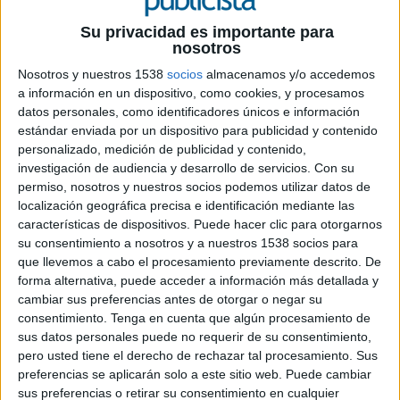
Su privacidad es importante para
18 DE JUNIO DE 2026
nosotros
El directivo, vinculado a la compañía desde
Nosotros y nuestros 1538
socios
almacenamos y/o accedemos
a información en un dispositivo, como cookies, y procesamos
hace más de 25 años, compatibilizará el
datos personales, como identificadores únicos e información
cargo con sus actuales responsabilidades en
estándar enviada por un dispositivo para publicidad y contenido
el área industrial
personalizado, medición de publicidad y contenido,
investigación de audiencia y desarrollo de servicios.
Con su
Essity ha designado a J. Marc Rodríguez como
permiso, nosotros y nuestros socios podemos utilizar datos de
nuevo country manager para España. El directivo
localización geográfica precisa e identificación mediante las
asume la responsabilidad de liderar el negocio de
características de dispositivos. Puede hacer clic para otorgarnos
la compañía en el mercado español, una función
su consentimiento a nosotros y a nuestros 1538 socios para
que compatibilizará con sus actuales cargos como
que llevemos a cabo el procesamiento previamente descrito. De
director de fabricación de Consumer Tissue Iberia
forma alternativa, puede acceder a información más detallada y
y director de la planta de Puigpelat (Tarragona).
cambiar sus preferencias antes de otorgar o negar su
consentimiento.
Tenga en cuenta que algún procesamiento de
Rodríguez acumula más de 25 años de
sus datos personales puede no requerir de su consentimiento,
pero usted tiene el derecho de rechazar tal procesamiento. Sus
trayectoria dentro de la multinacional
preferencias se aplicarán solo a este sitio web. Puede cambiar
especializada en higiene y salud, donde ha
sus preferencias o retirar su consentimiento en cualquier