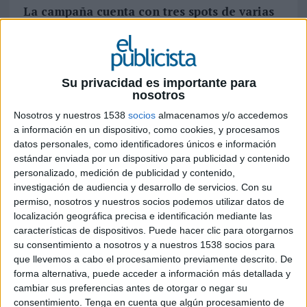
La campaña cuenta con tres spots de varias
duraciones y adaptación a digital
Getir
arranca hoy su primera campaña de
televisión en España. Con el concepto
Su privacidad es importante para
“
Tranquilísimo
”, hace referencia a la sensación
nosotros
de tranquilidad que aporta a sus consumidores al
Nosotros y nuestros 1538
socios
almacenamos y/o accedemos
entregar todo lo que necesitan en cuestión de
a información en un dispositivo, como cookies, y procesamos
minutos.
datos personales, como identificadores únicos e información
estándar enviada por un dispositivo para publicidad y contenido
La compañía pretende facilitar la vida de las
personalizado, medición de publicidad y contenido,
personas ofreciendo un servicio ultra cómodo y
investigación de audiencia y desarrollo de servicios.
Con su
ahorrando tiempo en sus vidas para que puedan
permiso, nosotros y nuestros socios podemos utilizar datos de
invertirlo en aquellas cosas que realmente les
localización geográfica precisa e identificación mediante las
importan.
características de dispositivos. Puede hacer clic para otorgarnos
su consentimiento a nosotros y a nuestros 1538 socios para
La campaña 'Con Getir, tranquilísimo' consta de
que llevemos a cabo el procesamiento previamente descrito. De
tres spots dirigidos a diferentes públicos,
forma alternativa, puede acceder a información más detallada y
definidos según sus hábitos de consumo, y ha sido
cambiar sus preferencias antes de otorgar o negar su
diseñada y producida por la agencia TBWA con el
consentimiento.
Tenga en cuenta que algún procesamiento de