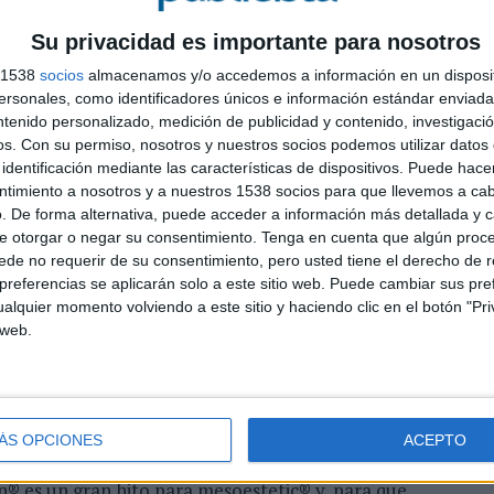
casi todas las manchas y ahora me siento muy cómoda,
Su privacidad es importante para nosotros
os que puedan tener estas cositas”, destaca Inés
arios tratamientos despigmentantes con anterioridad
s 1538
socios
almacenamos y/o accedemos a información en un disposit
orzase, pero dermamelan® me ha ofrecido un
sonales, como identificadores únicos e información estándar enviada 
ntenido personalizado, medición de publicidad y contenido, investigaci
os.
Con su permiso, nosotros y nuestros socios podemos utilizar datos 
tó que “toda mi familia y amigos han sido testigos de
identificación mediante las características de dispositivos. Puede hacer
 ellos también, y ahora que se ha lanzado la campaña
ntimiento a nosotros y a nuestros 1538 socios para que llevemos a ca
. De forma alternativa, puede acceder a información más detallada y 
e otorgar o negar su consentimiento.
Tenga en cuenta que algún proc
de no requerir de su consentimiento, pero usted tiene el derecho de r
la Unidad Médica de Mesoestetic y quien le realizó
L
referencias se aplicarán solo a este sitio web. Puede cambiar sus pref
 muy contentos de que haya confiado en nosotros
A
alquier momento volviendo a este sitio y haciendo clic en el botón "Pri
 el resultado ha sido espectacular, tanto a nivel de
 web.
 la piel. Inés ha sido una excelente paciente: ha
p
aciones, ha sido constante en la aplicación del
ho del sol. La buena relación médico-paciente y todos
ltado tan increíble como el suyo.”
ÁS OPCIONES
ACEPTO
o de negocio y comercio internacional de Mesoestetic,
® es un gran hito para mesoestetic® y, para que