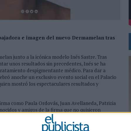
DE CHEIL SPAIN PARA SAMSUNG ELECTRONICS IBERIA
bajadora e imagen del nuevo Dermamelan tras
an junto a la icónica modelo Inés Sastre. Tras
tar unos resultados sin precedentes, Inés se ha
tratamiento despigmentante médico. Para dar a
bró anoche un exclusivo evento social en el Palacio
uien mostró los espectaculares resultados y
firma como Paula Ordovás, Juan Avellaneda, Patrizia
nocidos y amigos de la firma que no quisieron
0
 increíbles, puedo afirmar que son unos resultados