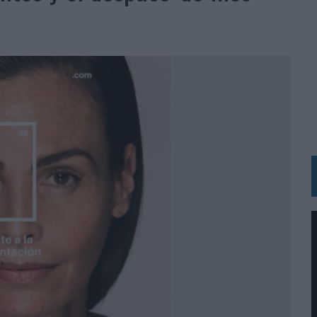
 LAS MARCAS
N IA
RÁ A PRUEBA LA CREATIVIDAD DE LAS MARCAS
N LA INFANCIA EN SU ESTRATEGIA
OS EN VERANO Y SUPERA AL MÓVIL COMO DISPOSITIVO MÁS UTILIZADO
OS ESPAÑOLES
IRECTORA COMERCIAL GLOBAL
BLE INSPIRADA EN CORNETTO, CALIPPO Y SOLERO
MAR EL PATRIMONIO HISTÓRICO EN ACTIVOS CULTURALES Y ECONÓMICOS
LA GESTIÓN DE SUS RELACIONES CON LOS MEDIOS
ARIO EN SU ÚLTIMA CAMPAÑA INTERNACIONAL
N DE MARCA A LARGO PLAZO Y LA MEDICIÓN SON DOS CARAS DE LA MISMA