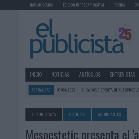
INICIAR SESIÓN
EDICIÓN IMPRESA Y DIGITAL
TIENDA
OF
INICIO
NOTICIAS
ARTÍCULOS
ENTREVISTAS
ACTUALIDAD
07/08/2026
|
‘SHOW YOUR SPIRIT’, DE AUTOPRODUC
07/08/2026
|
EL MÁLAGA CF CULMINA SU TRILOGÍA DE MARCA CON U
07/08/2026
|
MAHOU REIVINDICA EL RITUAL DE LA CAÑA EN EL DÍA IN
EL PUBLICISTA
NOTICIAS
ANUNCIANTES
07/08/2026
|
MG SPIRIT RELANZA SU MARCA CON UNA ESTRATEGIA 
Mesoestetic presenta el 'a
07/08/2026
|
PATRÓN CONVIERTE EL NUEVO SINGLE DE ARÓN PIPER EN