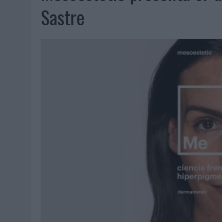
07/08/2026
|
EL VERANO PONE A PRUEBA LA ESTRATEGIA DIGITAL DE
Sastre
07/08/2026
|
VUELING CONVIERTE LOS RECUERDOS EN SOUVENIRS CO
07/08/2026
|
CUANDO SE APAGUE EL SOL, EL ECLIPSE DE 2026 POND
06/08/2026
|
‘LA VUELTA’, DE FENOMENAL PARA MÁLAGA CF
06/08/2026
|
SIETE DE CADA DIEZ EMPRESAS ESPAÑOLAS NO INTEGRA
06/08/2026
|
LA TELEVISIÓN SIGUE LIDERANDO EL CONSUMO DE MEDI
06/08/2026
|
EL USO DE LA IA GENERATIVA ALCANZA YA AL 62% DE L
06/08/2026
|
SYSTEM1 NOMBRA A KIMBERLY BASTONI COMO NUEVA D
06/08/2026
|
FRIGO Y UNIQLO LANZAN UNA COLECCIÓN PERSONALIZA
06/08/2026
|
LA IA ESTÁ SUBIENDO EL LISTÓN DE LA CREATIVIDAD
05/08/2026
|
BEON WORLDWIDE LANZA RAÍZ URBANA PARA TRANSFOR
05/08/2026
|
FABRA COMUNICACIÓN INCORPORA A CASONÁ Y ASUME 
05/08/2026
|
LOPESAN HOTELS & RESORTS ACERCA EL PARAÍSO CAN
05/08/2026
|
LUIS ARQUILLOS (BURGO DE ARIAS): “LA CONSTRUCCIÓ