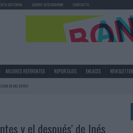
ERTA EDITORIAL
QUIERO SUSCRIBIRME
CONTACTO
MUJERES REFERENTES
REPORTAJES
ENLACES
NEWSLETTE
CIÓN DE MG SPIRIT
NA CAMPAÑA QUE CELEBRA SU REGRESO A PRIMERA DIVISIÓN
TERNACIONAL DE LA CERVEZA
360º CENTRADA EN EL ORIGEN BARCELONÉS
ntes y el después' de Inés
 UNA EXPERIENCIA DE MARCA EN IBIZA