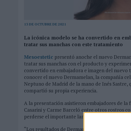
MONEDA”
07/08/2026
|
‘ALEXIA PUTELLAS X GALAXY Z FOLD8 – SIN LÍMITES’, 
13 DE OCTUBRE DE 2021
La icónica modelo se ha convertido en em
tratar sus manchas con este tratamiento
Mesoestetic
presentó anoche el nuevo Dermamel
tratar sus manchas con el producto y experimen
convertido en embajadora e imagen del nuevo 
conocer el nuevo Dermamelan, la compañía cele
Neptuno de Madrid de la mano de Inés Sastre, q
compartió su propia experiencia.
A la presentación asistieron embajadores de la 
Casarini y Carme Barceló entre otros rostros co
perderse el importante lanzamiento.
“Los resultados de Dermamelan me han parecido