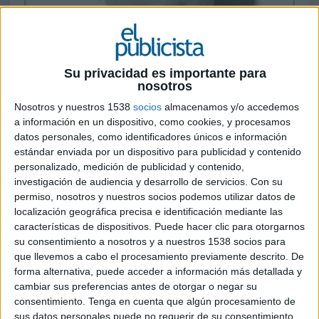
Su privacidad es importante para
nosotros
Nosotros y nuestros 1538
socios
almacenamos y/o accedemos
a información en un dispositivo, como cookies, y procesamos
datos personales, como identificadores únicos e información
estándar enviada por un dispositivo para publicidad y contenido
personalizado, medición de publicidad y contenido,
investigación de audiencia y desarrollo de servicios.
Con su
3 DE MAYO DE 2011
permiso, nosotros y nuestros socios podemos utilizar datos de
localización geográfica precisa e identificación mediante las
José Antonio Giménez, diseñador de Sanserif
características de dispositivos. Puede hacer clic para otorgarnos
Creatius
su consentimiento a nosotros y a nuestros 1538 socios para
que llevemos a cabo el procesamiento previamente descrito. De
Dicen que el hombre es el único animal que tropieza dos veces con la misma
forma alternativa, puede acceder a información más detallada y
piedra. Quizá, sabedores de esto, hemos creado una lista de días mundiales e
cambiar sus preferencias antes de otorgar o negar su
consentimiento.
Tenga en cuenta que algún procesamiento de
internacionales que crece día a día y nos recuerdan permanentemente algunas de
sus datos personales puede no requerir de su consentimiento,
esas cosas que pasan desapercibidas sin las que nuestra vida sería mucho más