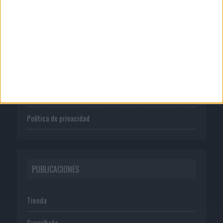
CORPORATIVO
Quienes somos
Publicidad
Normas de uso
Política de privacidad
PUBLICACIONES
Tienda
Suscríbete