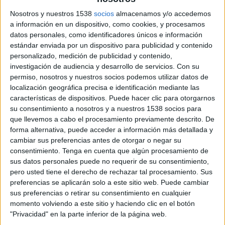
serán más significativas:
Nosotros y nuestros 1538
socios
almacenamos y/o accedemos
El asentamiento de los prescriptores como
a información en un dispositivo, como cookies, y procesamos
figura indispensable del Influencer
datos personales, como identificadores únicos e información
Marketing.
Una de las tendencias emergentes
estándar enviada por un dispositivo para publicidad y contenido
personalizado, medición de publicidad y contenido,
más interesantes en el social media marketing es
investigación de audiencia y desarrollo de servicios.
Con su
el auge de los divulgadores especializados en
permiso, nosotros y nuestros socios podemos utilizar datos de
salud, derecho, sostenibilidad, educación.... Los
localización geográfica precisa e identificación mediante las
consumidores cada vez son más cautelosos con la
características de dispositivos. Puede hacer clic para otorgarnos
información que reciben, especialmente en áreas
su consentimiento a nosotros y a nuestros 1538 socios para
tan sensibles como las mencionadas. Por esta
que llevemos a cabo el procesamiento previamente descrito. De
razón, las marcas y entidades quieren, cada vez
forma alternativa, puede acceder a información más detallada y
más, contar con expertos en estas áreas para
cambiar sus preferencias antes de otorgar o negar su
crear contenido que sea confiable y educativo.
consentimiento.
Tenga en cuenta que algún procesamiento de
sus datos personales puede no requerir de su consentimiento,
Los divulgadores de salud (farmacéuticos,
pero usted tiene el derecho de rechazar tal procesamiento. Sus
médicos, enfermeros, psicólogos…) y los de legal
preferencias se aplicarán solo a este sitio web. Puede cambiar
sus preferencias o retirar su consentimiento en cualquier
(abogados, asesores legales, fiscales…), entre
momento volviendo a este sitio y haciendo clic en el botón
otros, están ganando cada vez más influencia en
"Privacidad" en la parte inferior de la página web.
redes sociales, donde sus seguidores confían en