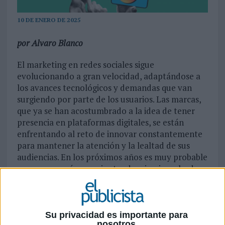
10 DE ENERO DE 2025
por Alvaro Blanco
El marketing en redes sociales sigue
evolucionando a gran velocidad, adaptándose a
los avances tecnológicos y demandas que van
surgiendo por parte de los usuarios. Las marcas,
que ya se han acostumbrado a la idea de tener
presencia en plataformas digitales, se están
enfrentando al reto de innovar constantemente
para mantener la atención y la lealtad de sus
audiencias. En los próximos años es muy probable
que veamos cómo varias tendencias, impulsadas
por la tecnología y las expectativas de los
usuarios, serán la guía que marque el camino que
sigue el sector. Siendo más concreto, trataré de
explicar las variables que, desde Native, creemos
Su privacidad es importante para
nosotros