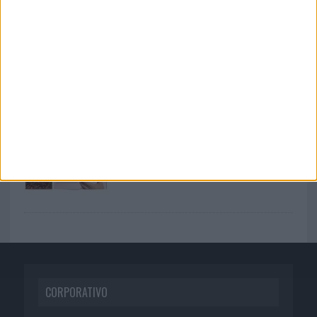
06/08/2026
El uso de la IA generativa alcanza ya al
62% de los...
03/08/2026
Back Market pone a la madre de su
fundador como aval de su...
04/08/2026
Anuario Socios para el Éxito 2026
CORPORATIVO