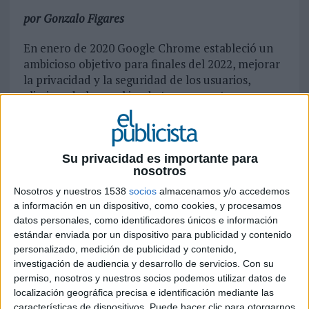
por Gonzalo Figares
En enero de 2020 Google Chrome estableció un
ambicioso objetivo para finales del 2022, mejorar
la privacidad y la seguridad de los usuarios,
eliminando las cookies de tercera parte,
elemento clave hasta ahora en la publicidad
segmentada y el marketing digital. El pasado 24
de junio, Google publicó un plan para eliminar
gradualmente el soporte para las cookies de
Su privacidad es importante para
nosotros
terceros, que se llevará a cabo a partir de
mediados de 2023 en dos etapas. La primera de
Nosotros y nuestros 1538
socios
almacenamos y/o accedemos
ellas proyectada para finales de 2022. A partir de
a información en un dispositivo, como cookies, y procesamos
datos personales, como identificadores únicos e información
esta fecha, los editores y la industria del
estándar enviada por un dispositivo para publicidad y contenido
marketing digital y la publicidad tendrán nueve
personalizado, medición de publicidad y contenido,
meses para migrar sus servicios. La segunda, a
investigación de audiencia y desarrollo de servicios.
Con su
partir de mediados de 2023, será cuando
permiso, nosotros y nuestros socios podemos utilizar datos de
definitivamente Chrome dejará de trabajar con
localización geográfica precisa e identificación mediante las
las cookies de terceros y pasarán a no estar
características de dispositivos. Puede hacer clic para otorgarnos