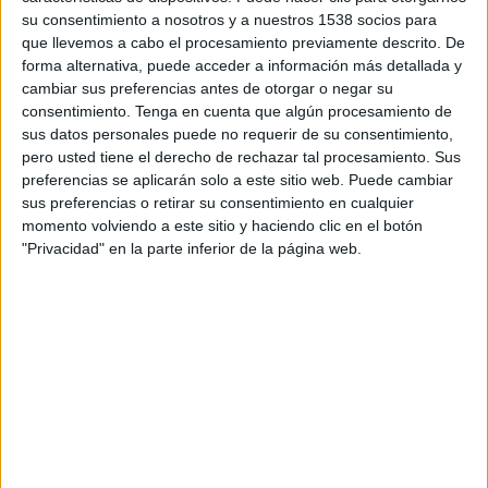
operativas en su navegador.
su consentimiento a nosotros y a nuestros 1538 socios para
que llevemos a cabo el procesamiento previamente descrito. De
Y es aquí, tras la aplicación obligatoria en 2018
forma alternativa, puede acceder a información más detallada y
del Reglamento Europeo de Protección de Datos
cambiar sus preferencias antes de otorgar o negar su
y de la Ley Orgánica de Protección de Datos,
consentimiento.
Tenga en cuenta que algún procesamiento de
cuando esta nueva iniciativa de código abierto
sus datos personales puede no requerir de su consentimiento,
pero usted tiene el derecho de rechazar tal procesamiento. Sus
plantea un verdadero reto para los
preferencias se aplicarán solo a este sitio web. Puede cambiar
desarrolladores y las agencias de marketing
sus preferencias o retirar su consentimiento en cualquier
digital. Aunque parezca el fin de la publicidad
momento volviendo a este sitio y haciendo clic en el botón
digital, este cambio de paradigma puede
"Privacidad" en la parte inferior de la página web.
convertirse en una oportunidad más allá del
universo de estas cookies. El objetivo es adoptar
nuevos enfoques que mejoren los anuncios
segmentados y se consiga, incluso, conectar
mejor con la audiencia.
A partir de ahora el trabajo de los especialistas en
marketing se va a centrar en cómo prescindir de
las cookies de terceros y encontrar una
alternativa que responda al nuevo contexto