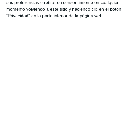
sus preferencias o retirar su consentimiento en cualquier
LLYC, Ulled Asociados y DDB Spain encabezan el
momento volviendo a este sitio y haciendo clic en el botón
ranking
"Privacidad" en la parte inferior de la página web.
-Los mejores por disciplinas
-Mejores campañas y anunciante: Selae
Agencias
José Antonio Martínez Aguilar, CEO de Making
Science:
“Making Science tiene una gran vocación de
independencia y de crecimiento internacional”
Anunciantes
Heinz, el valor de marca y la creatividad popular
Noticias
Anuncios y Campañas