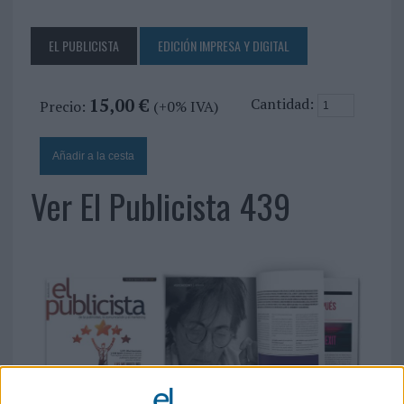
EL PUBLICISTA
EDICIÓN IMPRESA Y DIGITAL
15,00 €
Cantidad:
Precio:
(+0% IVA)
Ver El Publicista 439