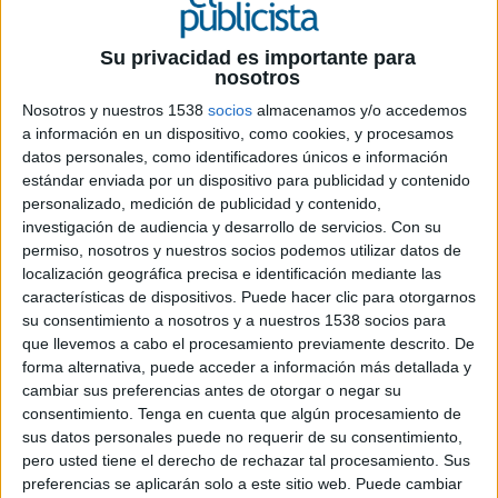
Su privacidad es importante para
26 DE FEBRERO DE 2021
nosotros
LOS MEJORES DEL AÑO 2020
Nosotros y nuestros 1538
socios
almacenamos y/o accedemos
a información en un dispositivo, como cookies, y procesamos
Entrevista
datos personales, como identificadores únicos e información
estándar enviada por un dispositivo para publicidad y contenido
Sisón Pujol, nueva presidenta de ADG-FAD:
personalizado, medición de publicidad y contenido,
“Ya no tenemos excusas para encarar nuevos
investigación de audiencia y desarrollo de servicios.
Con su
retos e innovar”
permiso, nosotros y nuestros socios podemos utilizar datos de
localización geográfica precisa e identificación mediante las
Mobile marketing
características de dispositivos. Puede hacer clic para otorgarnos
El sector móvil en España aumenta su auge ante
su consentimiento a nosotros y a nuestros 1538 socios para
el elevado uso por parte de los usuarios durante
que llevemos a cabo el procesamiento previamente descrito. De
la pandemia:
forma alternativa, puede acceder a información más detallada y
Mobile marketing como paraguas al Covid-19
cambiar sus preferencias antes de otorgar o negar su
consentimiento.
Tenga en cuenta que algún procesamiento de
Los mejores del año 2020
sus datos personales puede no requerir de su consentimiento,
Nueva edición de 'Los mejores actores de la
pero usted tiene el derecho de rechazar tal procesamiento. Sus
industria publicitaria española':
preferencias se aplicarán solo a este sitio web. Puede cambiar