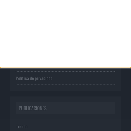
CORPORATIVO
Quienes somos
Publicidad
Normas de uso
Política de privacidad
PUBLICACIONES
Tienda