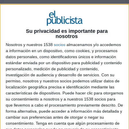
Como agencia oficial de patrocinios, beon.
Worldwide ha vuelto a San Sebastián para
coordinar, junto con el equipo de marketing del
Festival, las acciones de patrocinio de las marcas
Su privacidad es importante para
nosotros
que han apostado por tener presencia en esta 67
edición, entre ellas ASICI, Nespresso, Dyson,
Nosotros y nuestros 1538
socios
almacenamos y/o accedemos
Chanel Beauty, Gin MG y Cabreiroá
a información en un dispositivo, como cookies, y procesamos
datos personales, como identificadores únicos e información
En este punto de encuentro estratégico, social y
estándar enviada por un dispositivo para publicidad y contenido
personalizado, medición de publicidad y contenido,
mediático, las marcas ponen en marcha
investigación de audiencia y desarrollo de servicios.
Con su
activaciones enfocadas a sus consumidores más
permiso, nosotros y nuestros socios podemos utilizar datos de
efectivos y a obtener beneficiosos retornos de
localización geográfica precisa e identificación mediante las
inversión.
características de dispositivos. Puede hacer clic para otorgarnos
su consentimiento a nosotros y a nuestros 1538 socios para
Este año Cabreiroá ha vuelto a ser el agua oficial
que llevemos a cabo el procesamiento previamente descrito. De
del Festival. Esta ha sido ya la quinta edición
forma alternativa, puede acceder a información más detallada y
consecutiva en la que ha tenido presencia en las
cambiar sus preferencias antes de otorgar o negar su
ruedas de prensa y en los Cocteles de Dirección,
consentimiento.
Tenga en cuenta que algún procesamiento de
lo que le ha permitido tener una gran visibilidad.