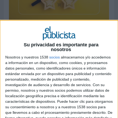
26 DE JUNIO DE 2026
Se trata de una metodología para analizar
cómo los modelos de inteligencia artificial
Su privacidad es importante para
interpretan, recomiendan y construyen el
nosotros
relato de las organizaciones
Nosotros y nuestros 1538
socios
almacenamos y/o accedemos
a información en un dispositivo, como cookies, y procesamos
La irrupción de herramientas de inteligencia
datos personales, como identificadores únicos e información
artificial generativa como ChatGPT, Gemini,
estándar enviada por un dispositivo para publicidad y contenido
Claude o Perplexity está modificando la forma en
personalizado, medición de publicidad y contenido,
la que las marcas construyen y gestionan su
investigación de audiencia y desarrollo de servicios.
Con su
reputación. Bajo esta premisa, Apple Tree ha
permiso, nosotros y nuestros socios podemos utilizar datos de
presentado
Agentic Relations
, una nueva
localización geográfica precisa e identificación mediante las
metodología diseñada para ayudar a las
características de dispositivos. Puede hacer clic para otorgarnos
su consentimiento a nosotros y a nuestros 1538 socios para
organizaciones a comprender cómo los grandes
que llevemos a cabo el procesamiento previamente descrito. De
modelos de lenguaje interpretan, representan y