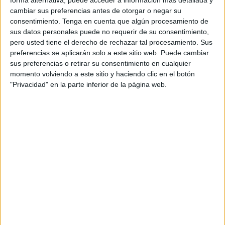
forma alternativa, puede acceder a información más detallada y
recomiendan sus marcas.
cambiar sus preferencias antes de otorgar o negar su
consentimiento.
Tenga en cuenta que algún procesamiento de
La propuesta parte de un cambio de paradigma
sus datos personales puede no requerir de su consentimiento,
en la comunicación corporativa. Si hasta ahora la
pero usted tiene el derecho de rechazar tal procesamiento. Sus
reputación se construía principalmente a través
preferencias se aplicarán solo a este sitio web. Puede cambiar
de medios de comunicación, buscadores, redes
sus preferencias o retirar su consentimiento en cualquier
sociales o líderes de opinión, la creciente
momento volviendo a este sitio y haciendo clic en el botón
utilización de asistentes conversacionales para
"Privacidad" en la parte inferior de la página web.
buscar información y tomar decisiones incorpora
un nuevo intermediario entre las marcas y sus
audiencias: la inteligencia artificial.
"Cada revolución tecnológica crea nuevos
intermediarios entre las marcas y sus audiencias.
Hoy la inteligencia artificial es uno de ellos. El
reto para las organizaciones no es únicamente
entender cómo funciona la tecnología, sino cómo
cambia la forma en que construimos confianza,
influencia y reputación", afirma Jacobo Zelada,
Partner de Apple Tree.