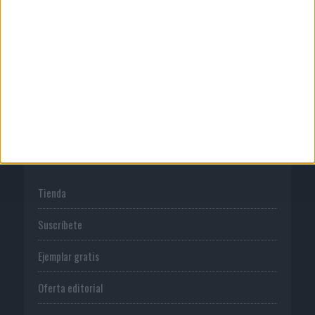
Publicidad
Normas de uso
Política de privacidad
PUBLICACIONES
Tienda
Suscríbete
Ejemplar gratis
Oferta editorial