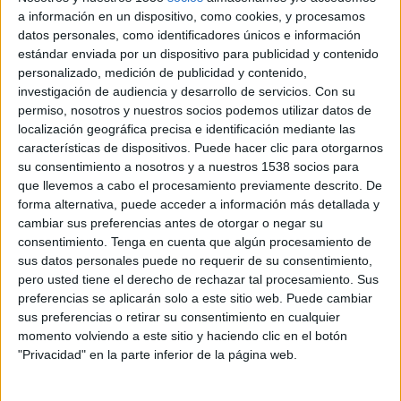
a información en un dispositivo, como cookies, y procesamos
datos personales, como identificadores únicos e información
estándar enviada por un dispositivo para publicidad y contenido
personalizado, medición de publicidad y contenido,
investigación de audiencia y desarrollo de servicios.
Con su
permiso, nosotros y nuestros socios podemos utilizar datos de
localización geográfica precisa e identificación mediante las
características de dispositivos. Puede hacer clic para otorgarnos
su consentimiento a nosotros y a nuestros 1538 socios para
que llevemos a cabo el procesamiento previamente descrito. De
forma alternativa, puede acceder a información más detallada y
28 DE ENERO DE 2013
cambiar sus preferencias antes de otorgar o negar su
consentimiento.
Tenga en cuenta que algún procesamiento de
Apuesta por las redes sociales
sus datos personales puede no requerir de su consentimiento,
SCP Creación y Producción de Eventos ha renovado por completo su imagen
pero usted tiene el derecho de rechazar tal procesamiento. Sus
corporativa, ha creado una nueva página web y ha apostado muy fuerte por una
preferencias se aplicarán solo a este sitio web. Puede cambiar
presencia efectiva en las redes sociales.
sus preferencias o retirar su consentimiento en cualquier
El nuevo logo sigue utilizando sus colores corporativos, tonos rojos, que se
momento volviendo a este sitio y haciendo clic en el botón
"Privacidad" en la parte inferior de la página web.
relacionan con la calidez además de la fuerza, la vitalidad, la espontaneidad, la
pasión y la valentía. El color degradado muestra constante movimiento y el estilo
escogido aporta legibilidad a la marca y representa a una empresa renovada,