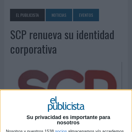
EL PUBLICISTA
NOTICIAS
EVENTOS
SCP renueva su identidad
corporativa
Su privacidad es importante para
nosotros
Nosotros y nuestros 1538
socios
almacenamos y/o accedemos