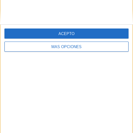
ACEPTO
MÁS OPCIONES
07/08/2026
El verano pone a prueba la
estrategia digital de las
marcas
Las previsiones de 42 millones de turistas este
verano, el auge del consumo móvil y la creciente