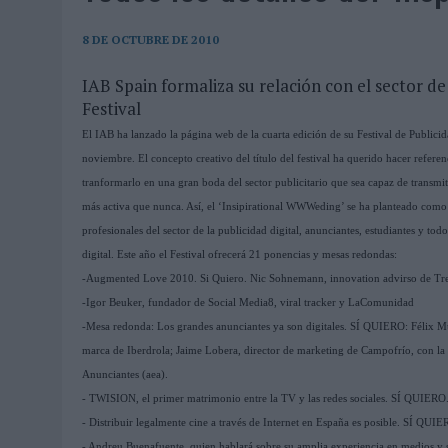
06/08/2026
|
‘LA VUELTA’, DE FENOMENAL PARA MÁLAGA CF
06/08/2026
|
SIETE DE CADA DIEZ EMPRESAS ESPAÑOLAS NO INTEGRA
8 DE OCTUBRE DE 2010
06/08/2026
|
LA TELEVISIÓN SIGUE LIDERANDO EL CONSUMO DE MEDI
IAB Spain formaliza su relación con el sector de 
Festival
06/08/2026
|
EL USO DE LA IA GENERATIVA ALCANZA YA AL 62% DE L
El IAB ha lanzado la página web de la cuarta edición de su Festival de Publici
06/08/2026
|
SYSTEM1 NOMBRA A KIMBERLY BASTONI COMO NUEVA D
noviembre. El concepto creativo del título del festival ha querido hacer referen
06/08/2026
|
FRIGO Y UNIQLO LANZAN UNA COLECCIÓN PERSONALIZA
tranformarlo en una gran boda del sector publicitario que sea capaz de transmit
06/08/2026
|
LA IA ESTÁ SUBIENDO EL LISTÓN DE LA CREATIVIDAD
más activa que nunca. Así, el ‘Insipirational WWWeding’ se ha planteado como d
profesionales del sector de la publicidad digital, anunciantes, estudiantes y to
05/08/2026
|
BEON WORLDWIDE LANZA RAÍZ URBANA PARA TRANSFOR
digital. Este año el Festival ofrecerá 21 ponencias y mesas redondas:
05/08/2026
|
FABRA COMUNICACIÓN INCORPORA A CASONÁ Y ASUME 
-Augmented Love 2010. Si Quiero. Nic Sohnemann, innovation advirso de 
05/08/2026
|
LOPESAN HOTELS & RESORTS ACERCA EL PARAÍSO CAN
-Igor Beuker, fundador de Social Media8, viral tracker y LaComunidad
-Mesa redonda: Los grandes anunciantes ya son digitales. SÍ QUIERO: Félix M
05/08/2026
|
LUIS ARQUILLOS (BURGO DE ARIAS): “LA CONSTRUCCIÓ
marca de Iberdrola; Jaime Lobera, director de marketing de Campofrío, con la
MONEDA”
Anunciantes (aea).
- TWISION, el primer matrimonio entre la TV y las redes sociales. SÍ QUIERO. 
04/08/2026
|
‘EL PARAÍSO MÁS CERCA’, DE 22GRADOS PARA LOPESA
- Distribuir legalmente cine a través de Internet en España es posible. SÍ QUI
04/08/2026
|
‘LA ÚNICA CERVEZA DEL MUNDO QUE SE DISFRUTA DOS 
- Andreu Buenafuente, quien hablará sobre su amplia experiencia en medios y s