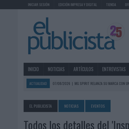
INICIAR SESIÓN
EDICIÓN IMPRESA Y DIGITAL
TIENDA
OF
INICIO
NOTICIAS
ARTÍCULOS
ENTREVISTAS
ACTUALIDAD
07/08/2026
|
MG SPIRIT RELANZA SU MARCA CON U
07/08/2026
|
PATRÓN CONVIERTE EL NUEVO SINGLE DE ARÓN PIPER EN
07/08/2026
|
EL VERANO PONE A PRUEBA LA ESTRATEGIA DIGITAL DE
EL PUBLICISTA
NOTICIAS
EVENTOS
07/08/2026
|
VUELING CONVIERTE LOS RECUERDOS EN SOUVENIRS CO
Todos los detalles del 'In
07/08/2026
|
CUANDO SE APAGUE EL SOL, EL ECLIPSE DE 2026 POND