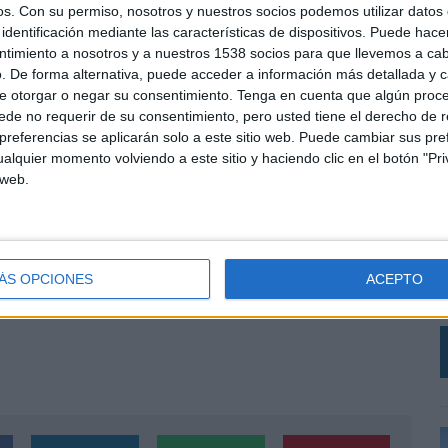
os.
Con su permiso, nosotros y nuestros socios podemos utilizar datos 
identificación mediante las características de dispositivos. Puede hacer
ntimiento a nosotros y a nuestros 1538 socios para que llevemos a ca
ción de las mejores piezas de publicidad interactiva del último año y se concederán los
. De forma alternativa, puede acceder a información más detallada y 
unicación online (web, display, acciones especiales en la red);televisión&radio digital
e otorgar o negar su consentimiento.
Tenga en cuenta que algún proc
tenido y el medio radio online); social media (campañas de social media, aplicaciones);
de no requerir de su consentimiento, pero usted tiene el derecho de r
e, touchscreen); mejor campaña integrada; proyecto digital del año; personaje digital
referencias se aplicarán solo a este sitio web. Puede cambiar sus pref
alquier momento volviendo a este sitio y haciendo clic en el botón "Pri
inspiradoras para la industria de la publicidad digital, con la diferencia de que, a
 web.
 en el mercado español. Las inscripciones a los Premios Inspirational se podrán realizar
C
ngresos de Madrid. El jurado está este año compuesto por: Patricia Abril, presidenta y
A
al; Ana Espejo, directora general de Doubleyou Madrid; Carlos Martínez Cabrera,
cho Azcoitia, director general comercial de internet de Vocento; Paco Ruiz Nicoli, CEO
I
ÁS OPCIONES
ACEPTO
 Rodríguez-Sahagún, directora de imagen y marca de Vodafone.
D