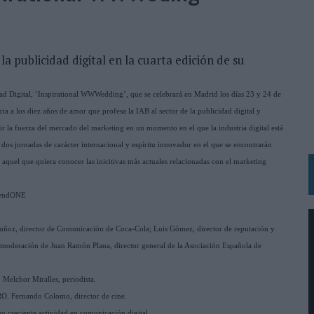
N LA INFANCIA EN SU ESTRATEGIA
OS EN VERANO Y SUPERA AL MÓVIL COMO DISPOSITIVO MÁS UTILIZADO
la publicidad digital en la cuarta edición de su
OS ESPAÑOLES
dad Digital, ‘Inspirational WWWedding’, que se celebrará en Madrid los días 23 y 24 de
IRECTORA COMERCIAL GLOBAL
cia a los diez años de amor que profesa la IAB al sector de la publicidad digital y
BLE INSPIRADA EN CORNETTO, CALIPPO Y SOLERO
ir la fuerza del mercado del marketing en un momento en el que la industria digital está
os jornadas de carácter internacional y espíritu innovador en el que se encontraràn
do aquel que quiera conocer las inicitivas más actuales relacionadas con el marketing
MAR EL PATRIMONIO HISTÓRICO EN ACTIVOS CULTURALES Y ECONÓMICOS
LA GESTIÓN DE SUS RELACIONES CON LOS MEDIOS
TrendONE
ARIO EN SU ÚLTIMA CAMPAÑA INTERNACIONAL
uñoz, director de Comunicación de Coca-Cola; Luis Gómez, director de reputación y
N DE MARCA A LARGO PLAZO Y LA MEDICIÓN SON DOS CARAS DE LA MISMA
 moderación de Juan Ramón Plana, director general de la Asociación Española de
Melchor Miralles, periodista.
N HOTELS & RESORTS
ERO. Fernando Colomo, director de cine.
VECES’, DE INUSUALY PARA CERVEZA CAPAZ
u creciente actividad en comunicación digital