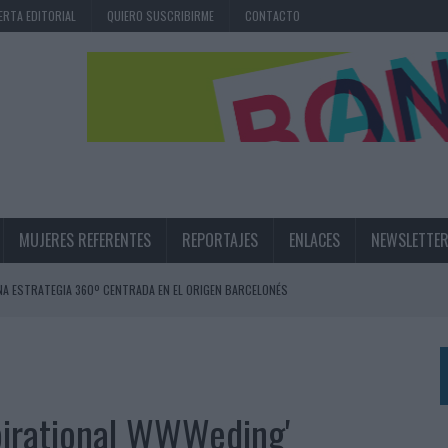
ERTA EDITORIAL
QUIERO SUSCRIBIRME
CONTACTO
MUJERES REFERENTES
REPORTAJES
ENLACES
NEWSLETTE
NA ESTRATEGIA 360º CENTRADA EN EL ORIGEN BARCELONÉS
 UNA EXPERIENCIA DE MARCA EN IBIZA
 LAS MARCAS
N IA
spirational WWWeding'
RÁ A PRUEBA LA CREATIVIDAD DE LAS MARCAS