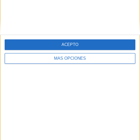
ARTÍCULOS ALEATORIOS
ACEPTO
MÁS OPCIONES
04/08/2026
‘El Paraíso más cerca’, de
22GRADOS para Lopesan
Hotels & Resorts