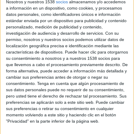
Nosotros y nuestros 1538
socios
almacenamos y/o accedemos
a información en un dispositivo, como cookies, y procesamos
2 DE JUNIO DE 2009
datos personales, como identificadores únicos e información
estándar enviada por un dispositivo para publicidad y contenido
La participación total (28.284 piezas) cae un
personalizado, medición de publicidad y contenido,
19,9%, procedentes de 86 países.
investigación de audiencia y desarrollo de servicios.
Con su
permiso, nosotros y nuestros socios podemos utilizar datos de
La crisis azota también a los festivales y el caso más destacado es el sufrido por el Festival
localización geográfica precisa e identificación mediante las
Internacional de Publicidad de Cannes, en el que nuestro país ha reducido su participación en un
características de dispositivos. Puede hacer clic para otorgarnos
44%, es decir, 706 piezas, lo que diferencia a las 1588 inscripciones del 2008 frente a las 882 que
su consentimiento a nosotros y a nuestros 1538 socios para
tendrán que competir en la presente edición, que se celebra en la semana del 22 de junio en la
que llevemos a cabo el procesamiento previamente descrito. De
forma alternativa, puede acceder a información más detallada y
ciudad francesa de la Costa Azul. La participación española se divide en 122 películas de
cambiar sus preferencias antes de otorgar o negar su
televisión, 18 piezas de diseño, 213 originales de prensa, 133 de exterior, 47 cuñas de radio, 87
consentimiento.
Tenga en cuenta que algún procesamiento de
soportes interactivos, 82 casos de marketing directo, 52 de medios, 98 de promocional, 16 de
sus datos personales puede no requerir de su consentimiento,
titanio y 14 de relaciones públicas.
pero usted tiene el derecho de rechazar tal procesamiento. Sus
El festival asume una caída global del 19,9%, descendiendo de 28.284 piezas inscritas el año
preferencias se aplicarán solo a este sitio web. Puede cambiar
pasado a 22.652 en esta edición procedentes de 86 países. La sección que más piezas pierde es
sus preferencias o retirar su consentimiento en cualquier
prensa, con -32%, seguida de televisión, con un -25,4%. Exterior baja un -23%, internet un -20%,
momento volviendo a este sitio y haciendo clic en el botón
"Privacidad" en la parte inferior de la página web.
marketing directo un -19,6%, radio un -8,4%, media un -8% y titaniun e integrado con un -6,7%,
mientras diseño sube un 1,2% y marketing promocional un 1,4%. La novedad de este año es la