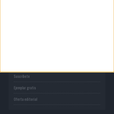
Normas de uso
Política de privacidad
PUBLICACIONES
Tienda
Suscríbete
Ejemplar gratis
Oferta editorial