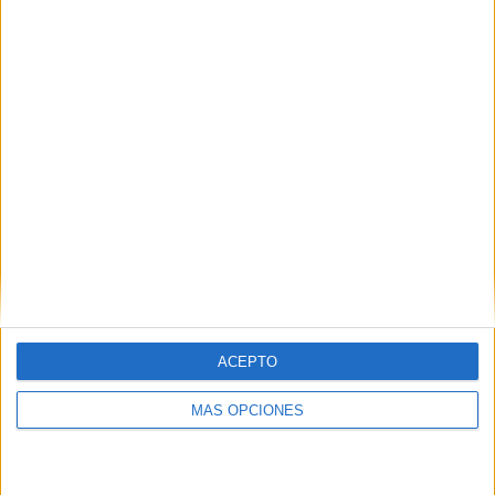
06/08/2026
System1 nombra a Kimberly
Bastoni como nueva
directora comercial global
ACEPTO
MÁS OPCIONES
La directiva, con más de 25 años de experiencia en
investigación, tecnología y marketing, liderará la
organización comercial global de la compañía para