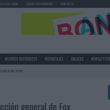
ERTA EDITORIAL
QUIERO SUSCRIBIRME
CONTACTO
MUJERES REFERENTES
REPORTAJES
ENLACES
NEWSLETTE
CIÓN DE MG SPIRIT
NA CAMPAÑA QUE CELEBRA SU REGRESO A PRIMERA DIVISIÓN
TERNACIONAL DE LA CERVEZA
360º CENTRADA EN EL ORIGEN BARCELONÉS
ección general de Fox
 UNA EXPERIENCIA DE MARCA EN IBIZA