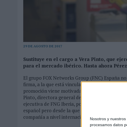
MONEDA”
07/08/2026
|
‘ALEXIA PUTELLAS X GALAXY Z FOLD8 – SIN LÍMITES’, 
29 DE AGOSTO DE 2017
Sustituye en el cargo a Vera Pinto, que eje
para el mercado ibérico. Hasta ahora Pére
El grupo FOX Networks Group (FNC) España nom
firma, a la que está vinculado desde el año 201
promoción viene motivada por un movimiento su
Pinto, directora general de Fox en España los 
ejecutiva de FNG Iberia, posición desde la que 
español pero desde la que extenderá sus funcio
compañía a nivel internacional.
Nosotros y nuestro
procesamos datos per