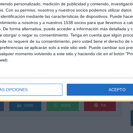
nsolidado el portfolio de marcas de la compañía en
ntenido personalizado, medición de publicidad y contenido, investigaci
entretenimiento FOX y FOX Life, a los que ha colocado
os.
Con su permiso, nosotros y nuestros socios podemos utilizar datos 
n España. Igualmente ha impulsado la producción
identificación mediante las características de dispositivos. Puede hacer
cios 'Yo sí que como' y 'FIT Life', ambos emitidos en
ntimiento a nosotros y a nuestros 1538 socios para que llevemos a ca
l target femenino.
. De forma alternativa, puede acceder a información más detallada y 
e otorgar o negar su consentimiento.
Tenga en cuenta que algún proc
este profesional ya había formado parte por otros
de no requerir de su consentimiento, pero usted tiene el derecho de r
 española, especialmente en canales de pago.
referencias se aplicarán solo a este sitio web. Puede cambiar sus pref
 de programación en NBCUniversal Global Networks
alquier momento volviendo a este sitio y haciendo clic en el botón "Pri
anales Calle 13 y Syfy en España y anteriormente fue
 web.
es y on-air de estos canales y de Syfy Portugal.
os y Buzz/Canal18 dentro del grupo Chello
L
ne de Teuve y como programador de los canales de cine
s
L
ÁS OPCIONES
ACEPTO
p
c
SHARE
ENVIAR
PIN