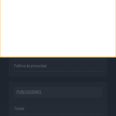
CORPORATIVO
Quienes somos
Publicidad
Normas de uso
Política de privacidad
PUBLICACIONES
Tienda