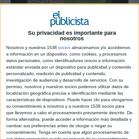
2 DE JUNIO DE 2017
Su privacidad es importante para
nosotros
La publicidad vuelve a quedarse plana en
Nosotros y nuestros 1538
socios
almacenamos y/o accedemos
mayo, con una subida del 0,4%, tras la fuerte
a información en un dispositivo, como cookies, y procesamos
caída de abril
datos personales, como identificadores únicos e información
estándar enviada por un dispositivo para publicidad y contenido
Según el informe de publicidad y audiencias en
personalizado, medición de publicidad y contenido,
televisión de Ymedia, la actividad publicitaria en
investigación de audiencia y desarrollo de servicios.
Con su
televisión sigue sin levantar cabeza. Tras un
permiso, nosotros y nuestros socios podemos utilizar datos de
primer trimestre prácticamente plano, y el
localización geográfica precisa e identificación mediante las
descenso del 9,4% en el mes de abril, mayo solo
características de dispositivos. Puede hacer clic para otorgarnos
ha conseguido registrar una leve subida del 0,4%
su consentimiento a nosotros y a nuestros 1538 socios para
respecto al mismo mes del año pasado. Así, con
que llevemos a cabo el procesamiento previamente descrito. De
219.762 GRP’s, parece que la inversión en
forma alternativa, puede acceder a información más detallada y
publicidad no acaba de despegar en 2017 pese a
cambiar sus preferencias antes de otorgar o negar su
consentimiento.
Tenga en cuenta que algún procesamiento de
la mejora de las cifras macroeconómicas.
sus datos personales puede no requerir de su consentimiento,