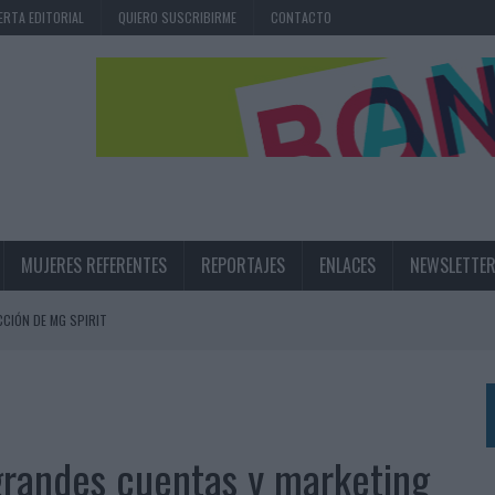
ERTA EDITORIAL
QUIERO SUSCRIBIRME
CONTACTO
MUJERES REFERENTES
REPORTAJES
ENLACES
NEWSLETTE
CIÓN DE MG SPIRIT
NA CAMPAÑA QUE CELEBRA SU REGRESO A PRIMERA DIVISIÓN
TERNACIONAL DE LA CERVEZA
360º CENTRADA EN EL ORIGEN BARCELONÉS
 grandes cuentas y marketing
 UNA EXPERIENCIA DE MARCA EN IBIZA