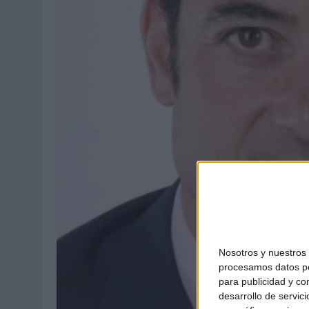
MONEDA”
07/08/2026
|
‘ALEXIA PUTELLAS X GALAXY Z FOLD8 – SIN LÍMITES’, 
Nosotros y nuestro
procesamos datos per
para publicidad y co
desarrollo de servici