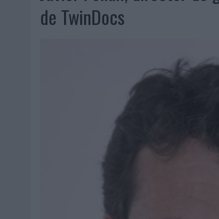
07/08/2026
|
EL VERANO PONE A PRUEBA LA ESTRATEGIA DIGITAL DE
de TwinDocs
07/08/2026
|
VUELING CONVIERTE LOS RECUERDOS EN SOUVENIRS CO
07/08/2026
|
CUANDO SE APAGUE EL SOL, EL ECLIPSE DE 2026 POND
06/08/2026
|
‘LA VUELTA’, DE FENOMENAL PARA MÁLAGA CF
06/08/2026
|
SIETE DE CADA DIEZ EMPRESAS ESPAÑOLAS NO INTEGRA
06/08/2026
|
LA TELEVISIÓN SIGUE LIDERANDO EL CONSUMO DE MEDI
06/08/2026
|
EL USO DE LA IA GENERATIVA ALCANZA YA AL 62% DE L
06/08/2026
|
SYSTEM1 NOMBRA A KIMBERLY BASTONI COMO NUEVA D
06/08/2026
|
FRIGO Y UNIQLO LANZAN UNA COLECCIÓN PERSONALIZA
06/08/2026
|
LA IA ESTÁ SUBIENDO EL LISTÓN DE LA CREATIVIDAD
05/08/2026
|
BEON WORLDWIDE LANZA RAÍZ URBANA PARA TRANSFOR
05/08/2026
|
FABRA COMUNICACIÓN INCORPORA A CASONÁ Y ASUME 
05/08/2026
|
LOPESAN HOTELS & RESORTS ACERCA EL PARAÍSO CAN
05/08/2026
|
LUIS ARQUILLOS (BURGO DE ARIAS): “LA CONSTRUCCIÓ