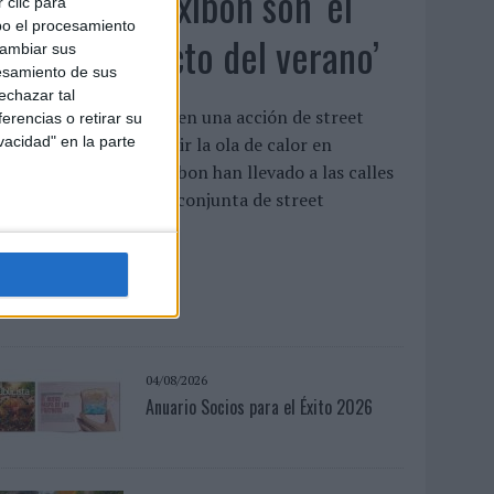
Babaria y Maxibon son ‘el
 clic para
bo el procesamiento
match perfecto del verano’
cambiar sus
esamiento de sus
echazar tal
mbas marcas se unen en una acción de street
erencias o retirar su
arketing para combatir la ola de calor en
vacidad" en la parte
alencia Babaria y Maxibon han llevado a las calles
e Valencia una acción conjunta de street
arketing para ...
LEER MÁS
04/08/2026
Anuario Socios para el Éxito 2026