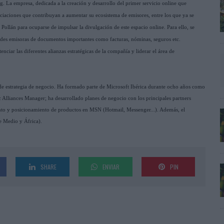
. La empresa, dedicada a la creación y desarrollo del primer servicio online que
ciaciones que contribuyan a aumentar su ecosistema de emisores, entre los que ya se
Pollán para ocuparse de impulsar la divulgación de este espacio online. Para ello, se
dades emisoras de documentos importantes como facturas, nóminas, seguros etc.
ciar las diferentes alianzas estratégicas de la compañía y liderar el área de
o de estrategia de negocio. Ha formado parte de Microsoft Ibérica durante ocho años como
lliances Manager; ha desarrollado planes de negocio con los principales partners
nto y posicionamiento de productos en MSN (Hotmail, Messenger...). Además, el
e Medio y África).
SHARE
ENVIAR
PIN