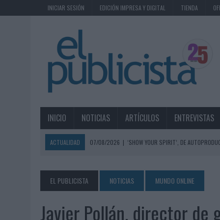
INICIAR SESIÓN
EDICIÓN IMPRESA Y DIGITAL
TIENDA
OF
INICIO
NOTICIAS
ARTÍCULOS
ENTREVISTAS
ACTUALIDAD
07/08/2026
|
‘SHOW YOUR SPIRIT’, DE AUTOPRODUC
07/08/2026
|
EL MÁLAGA CF CULMINA SU TRILOGÍA DE MARCA CON U
07/08/2026
|
MAHOU REIVINDICA EL RITUAL DE LA CAÑA EN EL DÍA IN
EL PUBLICISTA
NOTICIAS
MUNDO ONLINE
07/08/2026
|
MG SPIRIT RELANZA SU MARCA CON UNA ESTRATEGIA 
Javier Pollán, director de
07/08/2026
|
PATRÓN CONVIERTE EL NUEVO SINGLE DE ARÓN PIPER EN