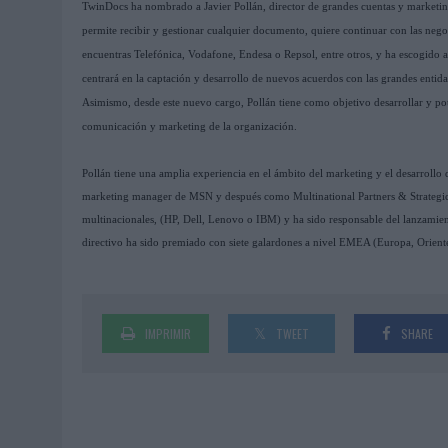
TwinDocs ha nombrado a Javier Pollán, director de grandes cuentas y marketing
permite recibir y gestionar cualquier documento, quiere continuar con las nego
encuentras Telefónica, Vodafone, Endesa o Repsol, entre otros, y ha escogido a 
centrará en la captación y desarrollo de nuevos acuerdos con las grandes enti
Asimismo, desde este nuevo cargo, Pollán tiene como objetivo desarrollar y poten
comunicación y marketing de la organización.
Pollán tiene una amplia experiencia en el ámbito del marketing y el desarroll
marketing manager de MSN y después como Multinational Partners & Strategic A
multinacionales, (HP, Dell, Lenovo o IBM) y ha sido responsable del lanzamie
directivo ha sido premiado con siete galardones a nivel EMEA (Europa, Orient
IMPRIMIR
TWEET
SHARE