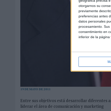
geográfica precisa e 
otorgarnos su conse
previamente descrito
preferencias antes d
datos personales pue
procesamiento. Sus p
consentimiento en cu
inferior de la página
M
19 DE MAYO DE 2011
Entre sus objetivos está desarrollar diferentes 
liderar el área de comunicación y marketing