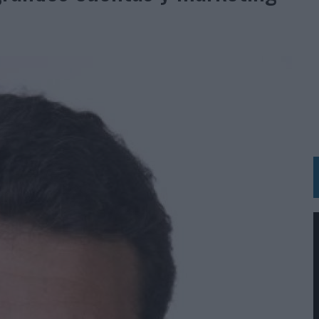
 LAS MARCAS
N IA
RÁ A PRUEBA LA CREATIVIDAD DE LAS MARCAS
N LA INFANCIA EN SU ESTRATEGIA
OS EN VERANO Y SUPERA AL MÓVIL COMO DISPOSITIVO MÁS UTILIZADO
OS ESPAÑOLES
IRECTORA COMERCIAL GLOBAL
BLE INSPIRADA EN CORNETTO, CALIPPO Y SOLERO
MAR EL PATRIMONIO HISTÓRICO EN ACTIVOS CULTURALES Y ECONÓMICOS
LA GESTIÓN DE SUS RELACIONES CON LOS MEDIOS
ARIO EN SU ÚLTIMA CAMPAÑA INTERNACIONAL
N DE MARCA A LARGO PLAZO Y LA MEDICIÓN SON DOS CARAS DE LA MISMA