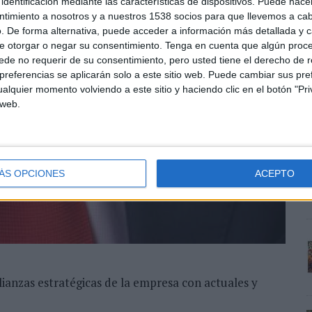
identificación mediante las características de dispositivos. Puede hacer
ntimiento a nosotros y a nuestros 1538 socios para que llevemos a ca
. De forma alternativa, puede acceder a información más detallada y 
e otorgar o negar su consentimiento.
Tenga en cuenta que algún proc
de no requerir de su consentimiento, pero usted tiene el derecho de r
A
referencias se aplicarán solo a este sitio web. Puede cambiar sus pref
m
alquier momento volviendo a este sitio y haciendo clic en el botón "Pri
 web.
V
d
m
ÁS OPCIONES
ACEPTO
alianzas estratégicas de la empresa con actuales y