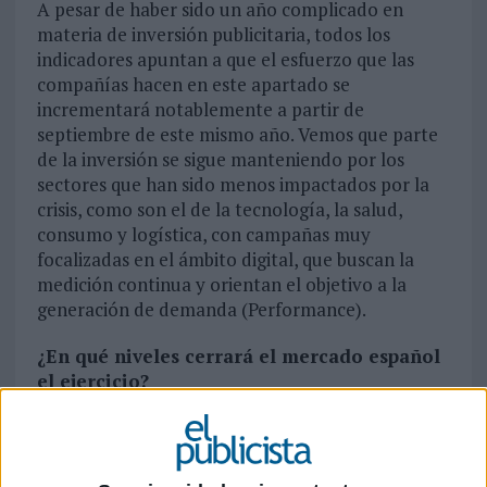
A pesar de haber sido un año complicado en
materia de inversión publicitaria, todos los
indicadores apuntan a que el esfuerzo que las
compañías hacen en este apartado se
incrementará notablemente a partir de
septiembre de este mismo año. Vemos que parte
de la inversión se sigue manteniendo por los
sectores que han sido menos impactados por la
crisis, como son el de la tecnología, la salud,
consumo y logística, con campañas muy
focalizadas en el ámbito digital, que buscan la
medición continua y orientan el objetivo a la
generación de demanda (Performance).
¿En qué niveles cerrará el mercado español
el ejercicio?
Tras el notable descenso de la inversión durante
el año pasado y primeros meses del presente
ejercicio, confiamos en que la cifra de crecimiento