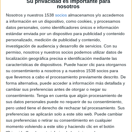
Su privacidad es importante para
repunte de los últimos meses del año y podamos
nosotros
obtener un crecimiento respecto a 2020 de en
Nosotros y nuestros 1538
socios
almacenamos y/o accedemos
torno el 10%.
a información en un dispositivo, como cookies, y procesamos
datos personales, como identificadores únicos e información
¿Cuándo podría recuperarse el mercado
estándar enviada por un dispositivo para publicidad y contenido
local del severo ajuste y volver a niveles de
personalizado, medición de publicidad y contenido,
negocio de 2019?
investigación de audiencia y desarrollo de servicios.
Con su
permiso, nosotros y nuestros socios podemos utilizar datos de
Estoy convencido que el año que viene veremos
localización geográfica precisa e identificación mediante las
unas cifras de inversión en marketing y publicidad
características de dispositivos. Puede hacer clic para otorgarnos
similares a la registradas en el 2019. Si bien no
su consentimiento a nosotros y a nuestros 1538 socios para
todos los sectores se van a comportar de la
que llevemos a cabo el procesamiento previamente descrito. De
misma manera existe una clara tendencia
forma alternativa, puede acceder a información más detallada y
cambiar sus preferencias antes de otorgar o negar su
generalizada a incrementar esta partida dentro
consentimiento.
Tenga en cuenta que algún procesamiento de
de las grandes y medianas organizaciones tanto
sus datos personales puede no requerir de su consentimiento,
en negocios B2B como B2C.
pero usted tiene el derecho de rechazar tal procesamiento. Sus
preferencias se aplicarán solo a este sitio web. Puede cambiar
El marketing y la comunicación digital ha
sus preferencias o retirar su consentimiento en cualquier
ejercido como locomotora y como
momento volviendo a este sitio y haciendo clic en el botón
paracaídas, al mismo tiempo, para el