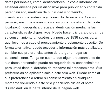
datos personales, como identificadores únicos e información
estándar enviada por un dispositivo para publicidad y contenido
SOFA, el tándem de directores formado por
personalizado, medición de publicidad y contenido,
Bernat Lliteras e Ibra Muñoz, se incorpora al
investigación de audiencia y desarrollo de servicios.
Con su
equipo de realizadores de la productora
Lee
permiso, nosotros y nuestros socios podemos utilizar datos de
Films
localización geográfica precisa e identificación mediante las
En 1999 Bernat e Ibra, amigos y residentes en
características de dispositivos. Puede hacer clic para otorgarnos
su consentimiento a nosotros y a nuestros 1538 socios para
Barcelona, empiezan a trabajar juntos creando
que llevemos a cabo el procesamiento previamente descrito. De
cómics de culto, series de animación, programas
forma alternativa, puede acceder a información más detallada y
de televisión, videoclips, un sello musical,
cambiar sus preferencias antes de otorgar o negar su
contenidos virales… Bernat aporta estilo,
consentimiento.
Tenga en cuenta que algún procesamiento de
estética, fotografía. Ibra aporta creatividad, tono,
sus datos personales puede no requerir de su consentimiento,
narrativa.
pero usted tiene el derecho de rechazar tal procesamiento. Sus
En 2010 inician su carrera como realizadores
preferencias se aplicarán solo a este sitio web. Puede cambiar
publicitarios, trabajando para marcas como
sus preferencias o retirar su consentimiento en cualquier
Burger King, Banco Sabadell, Ikea, Evax, Vueling,
momento volviendo a este sitio y haciendo clic en el botón
BMW, Camper, Chocolates Valor, VIPS… y
"Privacidad" en la parte inferior de la página web.
ganando algunos de los premios más prestigiosos
del sector