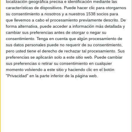
reto y siempre intento implicarme al máximo.
localización geográfica precisa e identificación mediante las
Soy una persona cercana, disfruto de la gente, de
características de dispositivos. Puede hacer clic para otorgarnos
las conversaciones que suman y de todo lo que
su consentimiento a nosotros y a nuestros 1538 socios para
ocurre cuando un equipo conecta de verdad.
que llevemos a cabo el procesamiento previamente descrito. De
forma alternativa, puede acceder a información más detallada y
cambiar sus preferencias antes de otorgar o negar su
¿En quién te inspiras?
consentimiento.
Tenga en cuenta que algún procesamiento de
sus datos personales puede no requerir de su consentimiento,
En mis padres: intento ser fiel a los valores que
pero usted tiene el derecho de rechazar tal procesamiento. Sus
me transmitieron: autenticidad, valentía y
preferencias se aplicarán solo a este sitio web. Puede cambiar
respeto hacia los demás.
sus preferencias o retirar su consentimiento en cualquier
momento volviendo a este sitio y haciendo clic en el botón
¿Cuál es tu cita o frase de cabecera?
"Privacidad" en la parte inferior de la página web.
Solo se vive una vez… y merece la pena hacerlo
con sentido y disfrutándolo.
Si pudieras cambiar de profesión, ¿qué te
gustaría ser?
Me hubiera gustado ser escenógrafa o locutora
de radio. Dos profesiones muy distintas, pero con