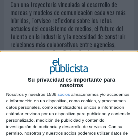
Con una trayectoria vinculada al desarrollo de
marcas y modelos de comunicación cada vez más
híbridos, Torvisco reflexiona sobre los retos
actuales del ecosistema de medios, el futuro del
talento en la industria y la necesidad de construir
relaciones más colaborativas entre agencias,
anunciantes y medios. Todo ello sin perder de
vista aquello que, en su opinión, sigue marcando
realmente la diferencia: la capacidad de generar
ideas relevantes en un entorno saturado de
Su privacidad es importante para
impactos y automatización
nosotros
Nosotros y nuestros 1538
socios
almacenamos y/o accedemos
a información en un dispositivo, como cookies, y procesamos
datos personales, como identificadores únicos e información
¿Cómo te autodefinirías?
estándar enviada por un dispositivo para publicidad y contenido
personalizado, medición de publicidad y contenido,
Me sigue sorprendiendo la ilusión que le pongo a
investigación de audiencia y desarrollo de servicios.
Con su
cada proyecto: me motiva lo nuevo, me activa el
permiso, nosotros y nuestros socios podemos utilizar datos de