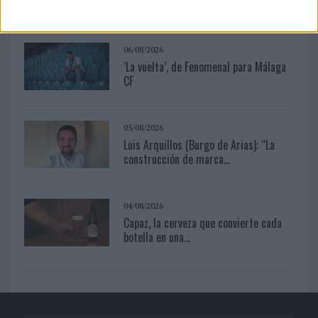
españolas no integran la...
06/08/2026
‘La vuelta’, de Fenomenal para Málaga
CF
05/08/2026
Luis Arquillos (Burgo de Arias): “La
construcción de marca...
04/08/2026
Capaz, la cerveza que convierte cada
botella en una...