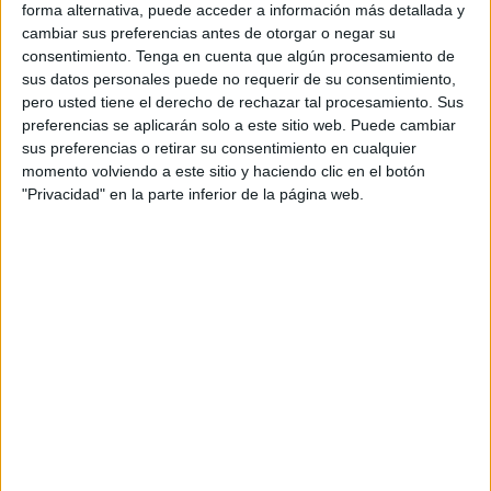
forma alternativa, puede acceder a información más detallada y
comunicación con capacidad de decisión?
cambiar sus preferencias antes de otorgar o negar su
¿Cuál es la salud financiera del anunciante:
consentimiento.
Tenga en cuenta que algún procesamiento de
facturación, crecimiento, tendencia?
sus datos personales puede no requerir de su consentimiento,
pero usted tiene el derecho de rechazar tal procesamiento. Sus
Esta información no aparece en Google. No está
preferencias se aplicarán solo a este sitio web. Puede cambiar
en LinkedIn. No la genera ningún modelo de
sus preferencias o retirar su consentimiento en cualquier
lenguaje ni plataformas LLM. Solo existe en bases
momento volviendo a este sitio y haciendo clic en el botón
de datos especializadas, construidas y
"Privacidad" en la parte inferior de la página web.
mantenidas por equipos humanos expertos junto
a contactos directos de decisores y presupuestos
desglosados por canal.
Las limitaciones reales de la IA en la
prospección publicitaria
La IA puede hacer muchas cosas. Pero en el
contexto del nuevo negocio en agencias, tiene
limitaciones estructurales que conviene conocer: