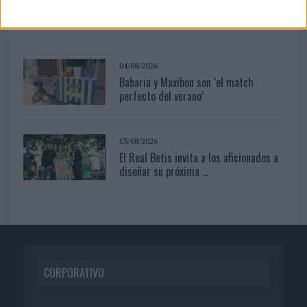
‘La única cerveza del mundo que se
disfruta dos veces’, de...
04/08/2026
Babaria y Maxibon son ‘el match
perfecto del verano’
03/08/2026
El Real Betis invita a los aficionados a
diseñar su próxima ...
CORPORATIVO