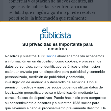
comercial y captación de nuevos clientes, las
agencias de publicidad se enfrentan a una
realidad que ningún algoritmo puede resolver
por sí solo: la información que realmente
importa no está en internet. Y sin bases de datos
verificadas, hasta el modelo de IA más sofisticado
trabaja en el vacío.
Su privacidad es importante para
¿Qué información necesita una
nosotros
agencia para ganar nuevas cuentas?
Nosotros y nuestros 1538
socios
almacenamos y/o accedemos
a información en un dispositivo, como cookies, y procesamos
El nuevo negocio en publicidad no se improvisa.
datos personales, como identificadores únicos e información
Requiere saber, con precisión y además en el
estándar enviada por un dispositivo para publicidad y contenido
momento adecuado varios factores o imputs:
personalizado, medición de publicidad y contenido,
investigación de audiencia y desarrollo de servicios.
Con su
¿Qué marcas están invirtiendo y cuánto destinan a
permiso, nosotros y nuestros socios podemos utilizar datos de
localización geográfica precisa e identificación mediante las
publicidad?
características de dispositivos. Puede hacer clic para otorgarnos
¿Qué agencias gestionan actualmente cada cuenta?
su consentimiento a nosotros y a nuestros 1538 socios para
¿Cuándo vencen o se renuevan los contratos?
que llevemos a cabo el procesamiento previamente descrito. De
¿Quiénes son los responsables de marketing y