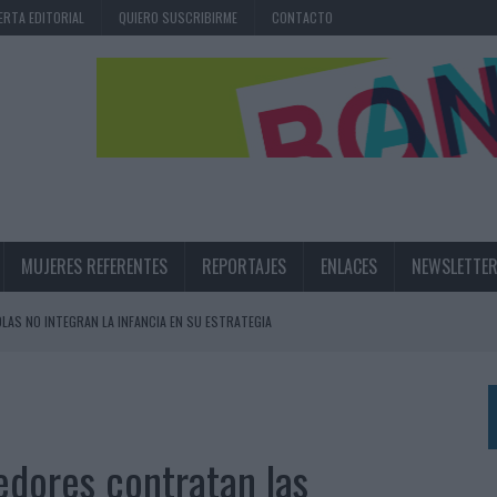
ERTA EDITORIAL
QUIERO SUSCRIBIRME
CONTACTO
MUJERES REFERENTES
REPORTAJES
ENLACES
NEWSLETTE
OLAS NO INTEGRAN LA INFANCIA EN SU ESTRATEGIA
UNQUE LOS MEDIOS CONTROLADOS MANTIENEN EL CRECIMIENTO
OS EN VERANO Y SUPERA AL MÓVIL COMO DISPOSITIVO MÁS UTILIZADO
OS ESPAÑOLES
edores contratan las
IRECTORA COMERCIAL GLOBAL