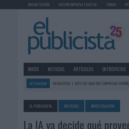
INICIAR SESIÓN
EDICIÓN IMPRESA Y DIGITAL
TIENDA
OF
INICIO
NOTICIAS
ARTÍCULOS
ENTREVISTAS
ACTUALIDAD
06/08/2026
|
SIETE DE CADA DIEZ EMPRESAS ESPAÑ
06/08/2026
|
EL MERCADO PUBLICITARIO CAE UN 2,6% EN 2025, A
06/08/2026
|
LA TELEVISIÓN SIGUE LIDERANDO EL CONSUMO DE MEDI
EL PUBLICISTA
NOTICIAS
INVESTIGACIÓN
06/08/2026
|
EL USO DE LA IA GENERATIVA ALCANZA YA AL 62% DE L
La IA ya decide qué prove
06/08/2026
|
SYSTEM1 NOMBRA A KIMBERLY BASTONI COMO NUEVA D