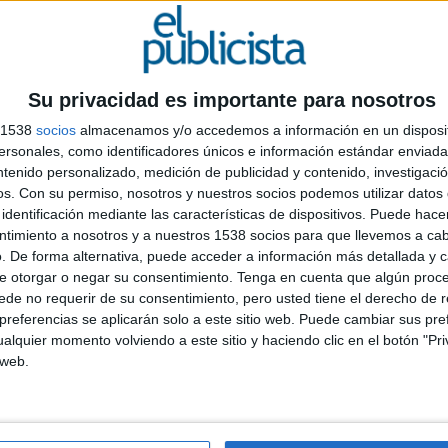
3% afirma haber acabado trabajando con empresas que
consulta.
naugura una
nueva etapa en la construcción de
Su privacidad es importante para nosotros
A
ecer bien posicionado en buscadores o disponer de
 capaces de formar parte de las respuestas que
m
s 1538
socios
almacenamos y/o accedemos a información en un disposit
sonales, como identificadores únicos e información estándar enviada 
V
ntenido personalizado, medición de publicidad y contenido, investigaci
d
os.
Con su permiso, nosotros y nuestros socios podemos utilizar datos 
ya existen y deja fuera a las marcas que no han
m
identificación mediante las características de dispositivos. Puede hacer
xplica Roberto Ramos, fundador y director de
ntimiento a nosotros y a nuestros 1538 socios para que llevemos a ca
. De forma alternativa, puede acceder a información más detallada y 
e otorgar o negar su consentimiento.
Tenga en cuenta que algún proc
 tiene que ver precisamente con las fuentes que
de no requerir de su consentimiento, pero usted tiene el derecho de r
estas. Según los datos recogidos por las compañías,
referencias se aplicarán solo a este sitio web. Puede cambiar sus pref
 por los modelos de IA proceden de medios de
alquier momento volviendo a este sitio y haciendo clic en el botón "Pri
s, análisis independientes y menciones externas
,
 web.
so considerablemente menor. Esta realidad sitúa a las
s y generación de notoriedad en un lugar cada vez