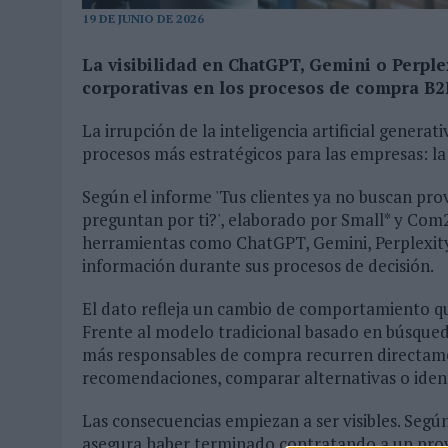
19 DE JUNIO DE 2026
03/08/2026
|
MOVISTAR APELA A LA ILUSIÓN DE LAS AFICIONES PARA
06/08/2026
|
‘LA VUELTA’, DE FENOMENAL PARA MÁLAGA CF
La visibilidad en ChatGPT, Gemini o Perple
corporativas en los procesos de compra B2
La irrupción de la inteligencia artificial gener
procesos más estratégicos para las empresas: la
Según el informe 'Tus clientes ya no buscan pr
preguntan por ti?', elaborado por Small* y Com
herramientas como ChatGPT, Gemini, Perplexit
información durante sus procesos de decisión.
El dato refleja un cambio de comportamiento qu
Frente al modelo tradicional basado en búsqueda
más responsables de compra recurren directamente
recomendaciones, comparar alternativas o ident
Las consecuencias empiezan a ser visibles. Segú
asegura haber terminado contratando a un prove