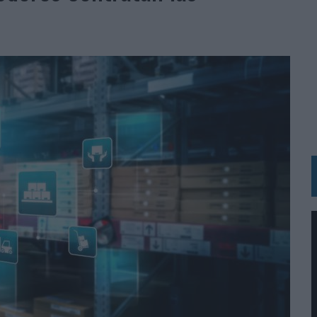
BLE INSPIRADA EN CORNETTO, CALIPPO Y SOLERO
MAR EL PATRIMONIO HISTÓRICO EN ACTIVOS CULTURALES Y ECONÓMICOS
LA GESTIÓN DE SUS RELACIONES CON LOS MEDIOS
ARIO EN SU ÚLTIMA CAMPAÑA INTERNACIONAL
N DE MARCA A LARGO PLAZO Y LA MEDICIÓN SON DOS CARAS DE LA MISMA
N HOTELS & RESORTS
VECES’, DE INUSUALY PARA CERVEZA CAPAZ
 PARA ORANGE
 UNA OPORTUNIDAD DE INCLUSIÓN
RANO’
UDIO EN SU NUEVA CAMPAÑA GLOBAL DE MARCA
VISTAR