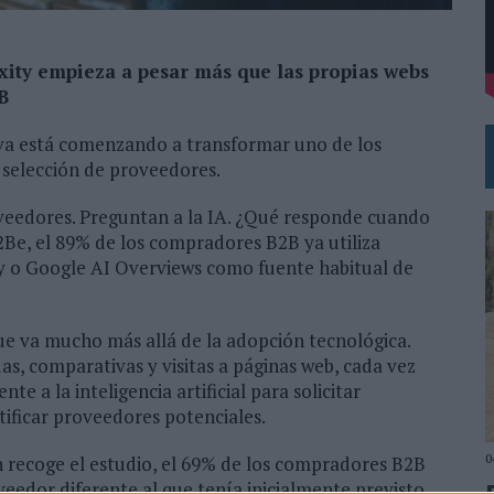
 EL REGRESO DEL FÚTBOL
xity empieza a pesar más que las propias webs
B
ativa está comenzando a transformar uno de los
 selección de proveedores.
oveedores. Preguntan a la IA. ¿Qué responde cuando
2Be, el 89% de los compradores B2B ya utiliza
y o Google AI Overviews como fuente habitual de
e va mucho más allá de la adopción tecnológica.
s, comparativas y visitas a páginas web, cada vez
 a la inteligencia artificial para solicitar
ificar proveedores potenciales.
0
n recoge el estudio, el 69% de los compradores B2B
edor diferente al que tenía inicialmente previsto