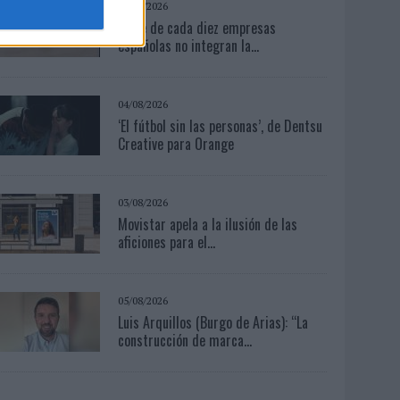
06/08/2026
Siete de cada diez empresas
españolas no integran la...
04/08/2026
‘El fútbol sin las personas’, de Dentsu
Creative para Orange
03/08/2026
Movistar apela a la ilusión de las
aficiones para el...
05/08/2026
Luis Arquillos (Burgo de Arias): “La
construcción de marca...