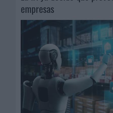
06/08/2026
|
FRIGO Y UNIQLO LANZAN UNA COLECCIÓN PERSONALIZA
empresas
06/08/2026
|
LA IA ESTÁ SUBIENDO EL LISTÓN DE LA CREATIVIDAD
05/08/2026
|
BEON WORLDWIDE LANZA RAÍZ URBANA PARA TRANSFOR
05/08/2026
|
FABRA COMUNICACIÓN INCORPORA A CASONÁ Y ASUME 
05/08/2026
|
LOPESAN HOTELS & RESORTS ACERCA EL PARAÍSO CAN
05/08/2026
|
LUIS ARQUILLOS (BURGO DE ARIAS): “LA CONSTRUCCIÓ
MONEDA”
04/08/2026
|
‘EL PARAÍSO MÁS CERCA’, DE 22GRADOS PARA LOPESA
04/08/2026
|
‘LA ÚNICA CERVEZA DEL MUNDO QUE SE DISFRUTA DOS 
04/08/2026
|
‘EL FÚTBOL SIN LAS PERSONAS’, DE DENTSU CREATIVE
04/08/2026
|
CAPAZ, LA CERVEZA QUE CONVIERTE CADA BOTELLA EN
04/08/2026
|
BABARIA Y MAXIBON SON ‘EL MATCH PERFECTO DEL VE
04/08/2026
|
AUDIBLE REIVINDICA EL PODER TRANSFORMADOR DEL A
03/08/2026
|
‘VUELVE EL FÚTBOL. VUELVE A SOÑAR’, DE VML PARA MO