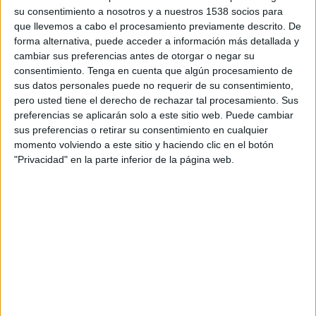
sólo un 15% de las organizaciones utilizan o
su consentimiento a nosotros y a nuestros 1538 socios para
tienen previsto utilizar social bots en 2018, a
que llevemos a cabo el procesamiento previamente descrito. De
pesar de que cada vez son más frecuentes y
forma alternativa, puede acceder a información más detallada y
muchas plataformas están generando sus
cambiar sus preferencias antes de otorgar o negar su
noticias de forma automatizada a través de ellos.
consentimiento.
Tenga en cuenta que algún procesamiento de
sus datos personales puede no requerir de su consentimiento,
Durante el evento se contó con la participación
pero usted tiene el derecho de rechazar tal procesamiento. Sus
de Isabel Fernández, CEO y líder de analítica
preferencias se aplicarán solo a este sitio web. Puede cambiar
avanzada Iberia de Accenture, según la cual la IA
sus preferencias o retirar su consentimiento en cualquier
ya está implantada en nuestra experiencia diaria
momento volviendo a este sitio y haciendo clic en el botón
"Privacidad" en la parte inferior de la página web.
y su principal capacidad es contribuir a la
personalización de contenidos.
Posverdad
El 77% de los españoles muestran preocupación
por las ‘fake news’ y por cómo estas afectan a la
opinión pública. Según el informe de Edelman,
España, Argentina, Indonesia y México son los
países más preocupados del mundo por dicha