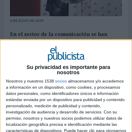
6 DE JULIO DE 2018
En el sector de la comunicación se han
identificado cinco tendencias en las cuales
se enfocará la demanda profesional en los
próximos 12 meses
La Asociación de Directivos de Comunicación
Su privacidad es importante para
nosotros
(Dircom) ha expuesto estas tendencias en el
Anuario de la Comunicación 2018
Nosotros y nuestros 1538
socios
almacenamos y/o accedemos
(
http://www.dircom.org/
), que son las
a información en un dispositivo, como cookies, y procesamos
siguientes:
datos personales, como identificadores únicos e información
estándar enviada por un dispositivo para publicidad y contenido
personalizado, medición de publicidad y contenido,
Inteligencia artificial (IA)
investigación de audiencia y desarrollo de servicios.
Con su
permiso, nosotros y nuestros socios podemos utilizar datos de
La adopción de esta tendencia es aún incipiente
localización geográfica precisa e identificación mediante las
para la gran totalidad de las empresas. En Europa
características de dispositivos. Puede hacer clic para otorgarnos