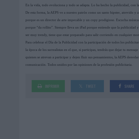
En la vida, todo evoluciona y todo se adapta. Lo ha hecho la publicidad, con la e
De esta forma, la AEPS ve a nuestro patrón como un santo hipster, atrevido y a 
porque es un director de arte impecable y un copy prodigioso. Escucha música r
porque “da rollito”. Siempre lleva un iPad porque entiende que la publicidad
ser muy trendy, tiene que estar preparado para salir corriendo en cualquier mo
Para celebrar el Día de la Publicidad con la participación de todos los publici
la época de los surrealistas en el que, si participas, tendrás que dejar tu mens
quienes se atrevan a participar y dejen fluir sus pensamientos, la AEPS desvelar
comunicación. Todos unidos por las opiniones de la profesión publicitaria.
IMPRIMIR
TWEET
SHARE