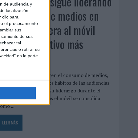
La televisión sigue liderando
ón de audiencia y
el consumo de medios en
de localización
 clic para
bo el procesamiento
verano y supera al móvil
cambiar sus
esamiento de sus
como dispositivo más
echazar tal
erencias o retirar su
utilizado
vacidad" en la parte
as vacaciones no reducen el consumo de medios,
ino que transforman los hábitos de las audiencias.
a televisión mantiene su liderazgo durante el
eriodo estival, mientras el móvil se consolida
omo ...
LEER MÁS