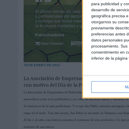
para publicidad y co
desarrollo de servici
geográfica precisa e 
otorgarnos su conse
previamente descrito
preferencias antes d
datos personales pue
procesamiento. Sus p
consentimiento en cu
inferior de la página
30 DE ENERO DE 2015
La Asociación de Empresarios de la Publicidad 
con motivo del Día de la Publicidad
M
La Asociación de Empresarios de Publicidad de Sevilla (AEPS) considera que Sa
maravillosa como es la publicidad y, por ello, ha decidido alabar y bendecir d
Su historia es de lo más publicitaria. Y es que San Pablo, mientras perseguía a 
ciego en el suelo. Tras este suceso, San Pablo se encontró en Damasco con Anan
Al fin y al cabo, esta historia muestra el comienzo de esta profesión, o lo que
enamore de una marca.