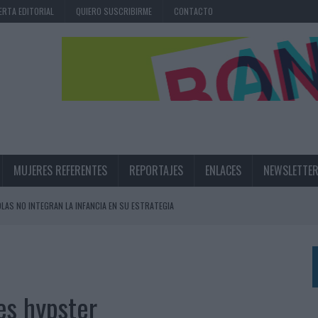
ERTA EDITORIAL
QUIERO SUSCRIBIRME
CONTACTO
MUJERES REFERENTES
REPORTAJES
ENLACES
NEWSLETTE
OLAS NO INTEGRAN LA INFANCIA EN SU ESTRATEGIA
UNQUE LOS MEDIOS CONTROLADOS MANTIENEN EL CRECIMIENTO
OS EN VERANO Y SUPERA AL MÓVIL COMO DISPOSITIVO MÁS UTILIZADO
OS ESPAÑOLES
 es hypster
IRECTORA COMERCIAL GLOBAL