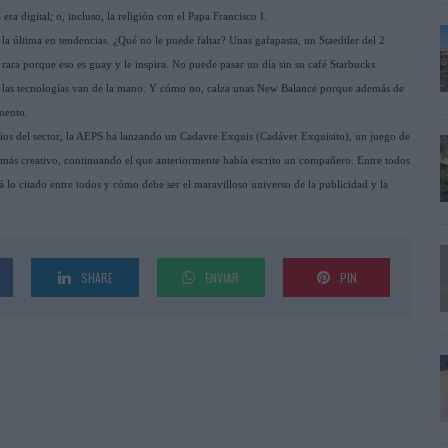
ra digital; o, incluso, la religión con el Papa Francisco I.
la última en tendencias. ¿Qué no le puede faltar? Unas gafapasta, un Staedtler del 2
ara porque eso es guay y le inspira. No puede pasar un día sin su café Starbucks
 y las tecnologías van de la mano. Y cómo no, calza unas New Balance porque además de
mento.
tarios del sector, la AEPS ha lanzando un Cadavre Exquis (Cadáver Exquisito), un juego de
aje más creativo, continuando el que anteriormente había escrito un compañero. Entre todos
á lo citado entre todos y cómo debe ser el maravilloso universo de la publicidad y la
SHARE
ENVIAR
PIN