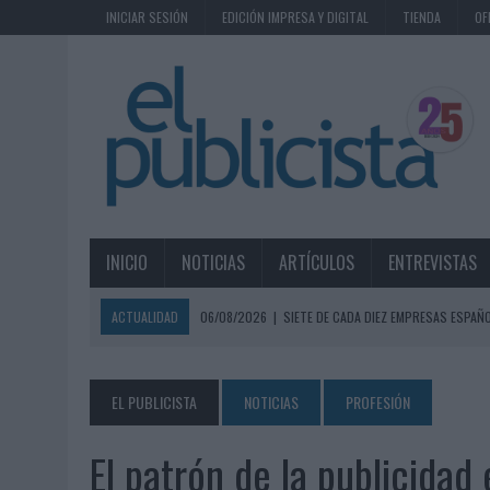
INICIAR SESIÓN
EDICIÓN IMPRESA Y DIGITAL
TIENDA
OF
INICIO
NOTICIAS
ARTÍCULOS
ENTREVISTAS
ACTUALIDAD
06/08/2026
|
SIETE DE CADA DIEZ EMPRESAS ESPAÑ
06/08/2026
|
EL MERCADO PUBLICITARIO CAE UN 2,6% EN 2025, A
06/08/2026
|
LA TELEVISIÓN SIGUE LIDERANDO EL CONSUMO DE MEDI
EL PUBLICISTA
NOTICIAS
PROFESIÓN
06/08/2026
|
EL USO DE LA IA GENERATIVA ALCANZA YA AL 62% DE L
El patrón de la publicidad
06/08/2026
|
SYSTEM1 NOMBRA A KIMBERLY BASTONI COMO NUEVA D