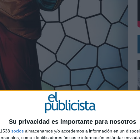
 EL REGRESO DEL FÚTBOL
Su privacidad es importante para nosotros
0
s 1538
socios
almacenamos y/o accedemos a información en un disposit
sonales, como identificadores únicos e información estándar enviada 