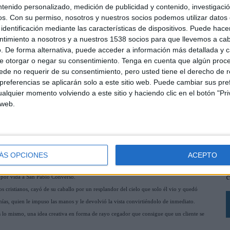
ntenido personalizado, medición de publicidad y contenido, investigaci
os.
Con su permiso, nosotros y nuestros socios podemos utilizar datos 
identificación mediante las características de dispositivos. Puede hacer
ntimiento a nosotros y a nuestros 1538 socios para que llevemos a ca
. De forma alternativa, puede acceder a información más detallada y 
e otorgar o negar su consentimiento.
Tenga en cuenta que algún proc
de no requerir de su consentimiento, pero usted tiene el derecho de r
referencias se aplicarán solo a este sitio web. Puede cambiar sus pref
alquier momento volviendo a este sitio y haciendo clic en el botón "Pri
 web.
L
s
de Sevilla AEPS presenta la campaña que lanza hoy
L
ÁS OPCIONES
ACEPTO
p
n Publicito no es un nombre que haga justicia al patrón de una profesión tan
c
e por vida a San Pablo Converso.
los cristianos, cayó de su caballo por un resplandor del cielo que solo él vio y quedó
ías, quien le impuso las manos y le devolvió la vista convirtiéndolo de inmediato.
 es lo mismo, una idea creativa en forma de rayo cegador que consigue que un cliente se