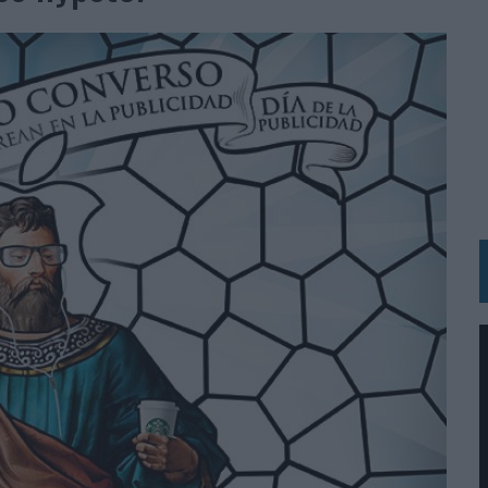
BLE INSPIRADA EN CORNETTO, CALIPPO Y SOLERO
MAR EL PATRIMONIO HISTÓRICO EN ACTIVOS CULTURALES Y ECONÓMICOS
LA GESTIÓN DE SUS RELACIONES CON LOS MEDIOS
ARIO EN SU ÚLTIMA CAMPAÑA INTERNACIONAL
N DE MARCA A LARGO PLAZO Y LA MEDICIÓN SON DOS CARAS DE LA MISMA
N HOTELS & RESORTS
VECES’, DE INUSUALY PARA CERVEZA CAPAZ
 PARA ORANGE
 UNA OPORTUNIDAD DE INCLUSIÓN
RANO’
UDIO EN SU NUEVA CAMPAÑA GLOBAL DE MARCA
VISTAR