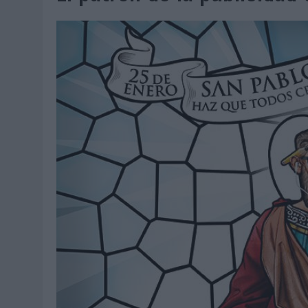
06/08/2026
|
FRIGO Y UNIQLO LANZAN UNA COLECCIÓN PERSONALIZA
06/08/2026
|
LA IA ESTÁ SUBIENDO EL LISTÓN DE LA CREATIVIDAD
05/08/2026
|
BEON WORLDWIDE LANZA RAÍZ URBANA PARA TRANSFOR
05/08/2026
|
FABRA COMUNICACIÓN INCORPORA A CASONÁ Y ASUME 
05/08/2026
|
LOPESAN HOTELS & RESORTS ACERCA EL PARAÍSO CAN
05/08/2026
|
LUIS ARQUILLOS (BURGO DE ARIAS): “LA CONSTRUCCIÓ
MONEDA”
04/08/2026
|
‘EL PARAÍSO MÁS CERCA’, DE 22GRADOS PARA LOPESA
04/08/2026
|
‘LA ÚNICA CERVEZA DEL MUNDO QUE SE DISFRUTA DOS 
04/08/2026
|
‘EL FÚTBOL SIN LAS PERSONAS’, DE DENTSU CREATIVE
04/08/2026
|
CAPAZ, LA CERVEZA QUE CONVIERTE CADA BOTELLA EN
04/08/2026
|
BABARIA Y MAXIBON SON ‘EL MATCH PERFECTO DEL VE
04/08/2026
|
AUDIBLE REIVINDICA EL PODER TRANSFORMADOR DEL A
03/08/2026
|
‘VUELVE EL FÚTBOL. VUELVE A SOÑAR’, DE VML PARA MO