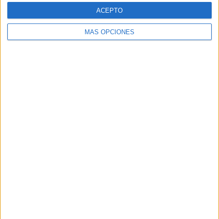
el consumo de medios en
ACEPTO
verano y supera al móvil
MÁS OPCIONES
como dispositivo más
utilizado
Las vacaciones no reducen el consumo de medios,
sino que transforman los hábitos de las audiencias.
La televisión mantiene su liderazgo durante el
periodo estival, mientras el móvil se consolida como
...
LEER MÁS
04/08/2026