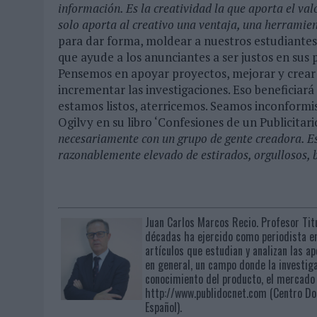
información. Es la creatividad la que aporta el val
solo aporta al creativo una ventaja, una herramie
para dar forma, moldear a nuestros estudiantes 
que ayude a los anunciantes a ser justos en sus
Pensemos en apoyar proyectos, mejorar y crear e
incrementar las investigaciones. Eso beneficiará
estamos listos, aterricemos. Seamos inconformi
Ogilvy en su libro ‘Confesiones de un Publicitario
necesariamente con un grupo de gente creadora. Est
razonablemente elevado de estirados, orgullosos, b
Juan Carlos Marcos Recio. Profesor Tit
décadas ha ejercido como periodista en
artículos que estudian y analizan las a
en general, un campo donde la investigac
conocimiento del producto, el mercado 
http://www.publidocnet.com (Centro Doc
Español).