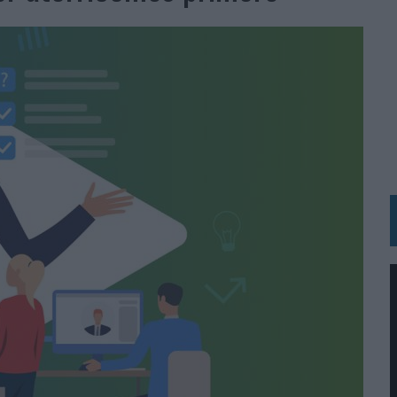
MAR EL PATRIMONIO HISTÓRICO EN ACTIVOS CULTURALES Y ECONÓMICOS
LA GESTIÓN DE SUS RELACIONES CON LOS MEDIOS
ARIO EN SU ÚLTIMA CAMPAÑA INTERNACIONAL
N DE MARCA A LARGO PLAZO Y LA MEDICIÓN SON DOS CARAS DE LA MISMA
N HOTELS & RESORTS
VECES’, DE INUSUALY PARA CERVEZA CAPAZ
 PARA ORANGE
 UNA OPORTUNIDAD DE INCLUSIÓN
RANO’
UDIO EN SU NUEVA CAMPAÑA GLOBAL DE MARCA
VISTAR
 EL REGRESO DEL FÚTBOL