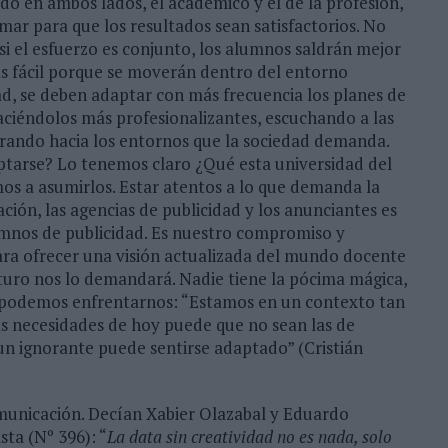
ado en ambos lados, el académico y el de la profesión,
mar para que los resultados sean satisfactorios. No
si el esfuerzo es conjunto, los alumnos saldrán mejor
s fácil porque se moverán dentro del entorno
ad, se deben adaptar con más frecuencia los planes de
aciéndolos más profesionalizantes, escuchando a las
girando hacia los entornos que la sociedad demanda.
ptarse? Lo tenemos claro ¿Qué esta universidad del
os a asumirlos. Estar atentos a lo que demanda la
ción, las agencias de publicidad y los anunciantes es
umnos de publicidad. Es nuestro compromiso y
ara ofrecer una visión actualizada del mundo docente
uturo nos lo demandará. Nadie tiene la pócima mágica,
 podemos enfrentarnos: “Estamos en un contexto tan
as necesidades de hoy puede que no sean las de
un ignorante puede sentirse adaptado” (Cristián
municación. Decían Xabier Olazabal y Eduardo
sta (Nº 396): “
La data sin creatividad no es nada, solo