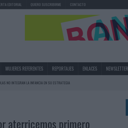
ERTA EDITORIAL
QUIERO SUSCRIBIRME
CONTACTO
MUJERES REFERENTES
REPORTAJES
ENLACES
NEWSLETTE
,6% EN 2025, AUNQUE LOS MEDIOS CONTROLADOS MANTIENEN EL CRECIMIENTO
OS EN VERANO Y SUPERA AL MÓVIL COMO DISPOSITIVO MÁS UTILIZADO
OS ESPAÑOLES
IRECTORA COMERCIAL GLOBAL
or aterricemos primero
BLE INSPIRADA EN CORNETTO, CALIPPO Y SOLERO