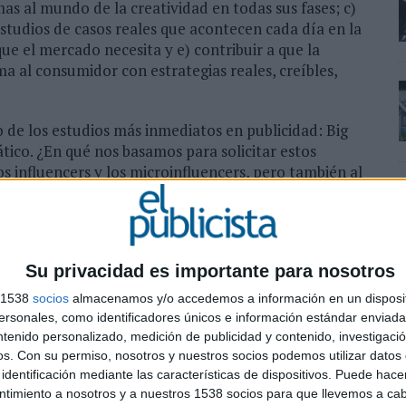
as al mundo de la creatividad en todas sus fases; c)
estudios de casos reales que acontecen cada día en la
que el mercado necesita y e) contribuir a que la
 al consumidor con estrategias reales, creíbles,
ro de los estudios más inmediatos en publicidad: Big
ático. ¿En qué nos basamos para solicitar estos
s influencers y los microinfluencers, pero también al
la gastronomía, el turismo, el deporte, el inbound
s que florecen en un mercado global, multicultural y
u bienestar que por las marcas que antes lo
Su privacidad es importante para nosotros
s 1538
socios
almacenamos y/o accedemos a información en un disposit
sonales, como identificadores únicos e información estándar enviada 
ntenido personalizado, medición de publicidad y contenido, investigaci
partiendo de los orígenes, para llegar a vislumbrar un
os.
Con su permiso, nosotros y nuestros socios podemos utilizar datos 
er, porque la tecnología, por sí sola no resuelve las
identificación mediante las características de dispositivos. Puede hacer
pioneros en España en pensar la publicidad desde la
ntimiento a nosotros y a nuestros 1538 socios para que llevemos a ca
omo la publicidad deberían ir de la mano para que