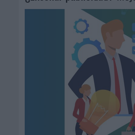
06/08/2026
|
LA IA ESTÁ SUBIENDO EL LISTÓN DE LA CREATIVIDAD
05/08/2026
|
BEON WORLDWIDE LANZA RAÍZ URBANA PARA TRANSFOR
05/08/2026
|
FABRA COMUNICACIÓN INCORPORA A CASONÁ Y ASUME 
05/08/2026
|
LOPESAN HOTELS & RESORTS ACERCA EL PARAÍSO CAN
05/08/2026
|
LUIS ARQUILLOS (BURGO DE ARIAS): “LA CONSTRUCCIÓ
MONEDA”
04/08/2026
|
‘EL PARAÍSO MÁS CERCA’, DE 22GRADOS PARA LOPESA
04/08/2026
|
‘LA ÚNICA CERVEZA DEL MUNDO QUE SE DISFRUTA DOS 
04/08/2026
|
‘EL FÚTBOL SIN LAS PERSONAS’, DE DENTSU CREATIVE
04/08/2026
|
CAPAZ, LA CERVEZA QUE CONVIERTE CADA BOTELLA EN
04/08/2026
|
BABARIA Y MAXIBON SON ‘EL MATCH PERFECTO DEL VE
04/08/2026
|
AUDIBLE REIVINDICA EL PODER TRANSFORMADOR DEL A
03/08/2026
|
‘VUELVE EL FÚTBOL. VUELVE A SOÑAR’, DE VML PARA MO
03/08/2026
|
MOVISTAR APELA A LA ILUSIÓN DE LAS AFICIONES PARA