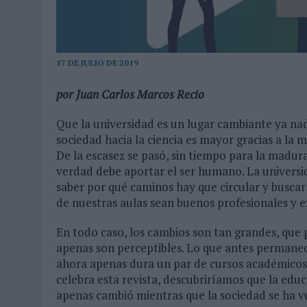
06/08/2026
|
‘LA VUELTA’, DE FENOMENAL PARA MÁLAGA CF
06/08/2026
|
SIETE DE CADA DIEZ EMPRESAS ESPAÑOLAS NO INTEGRA
17 DE JULIO DE 2019
por Juan Carlos Marcos Recio
Que la universidad es un lugar cambiante ya nadi
sociedad hacia la ciencia es mayor gracias a la 
De la escasez se pasó, sin tiempo para la madura
verdad debe aportar el ser humano. La universida
saber por qué caminos hay que circular y buscar
de nuestras aulas sean buenos profesionales y 
En todo caso, los cambios son tan grandes, que p
apenas son perceptibles. Lo que antes permanecí
ahora apenas dura un par de cursos académicos. 
celebra esta revista, descubriríamos que la educ
apenas cambió mientras que la sociedad se ha v