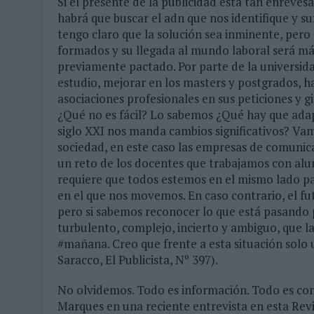
Si el presente de la publicidad está tan enreves
habrá que buscar el adn que nos identifique y su
tengo claro que la solución sea inminente, pero 
formados y su llegada al mundo laboral será má
previamente pactado. Por parte de la universid
estudio, mejorar en los masters y postgrados, h
asociaciones profesionales en sus peticiones y 
¿Qué no es fácil? Lo sabemos ¿Qué hay que ada
siglo XXI nos manda cambios significativos? Vam
sociedad, en este caso las empresas de comunica
un reto de los docentes que trabajamos con al
requiere que todos estemos en el mismo lado p
en el que nos movemos. En caso contrario, el f
pero si sabemos reconocer lo que está pasando
turbulento, complejo, incierto y ambiguo, que l
#mañana. Creo que frente a esta situación solo 
Saracco, El Publicista, Nº 397).
No olvidemos. Todo es información. Todo es co
Marques en una reciente entrevista en esta Revi