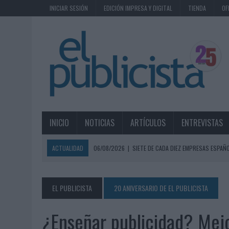
INICIAR SESIÓN
EDICIÓN IMPRESA Y DIGITAL
TIENDA
OF
INICIO
NOTICIAS
ARTÍCULOS
ENTREVISTAS
ACTUALIDAD
06/08/2026
|
EL MERCADO PUBLICITARIO CAE UN 2
06/08/2026
|
LA TELEVISIÓN SIGUE LIDERANDO EL CONSUMO DE MEDI
06/08/2026
|
EL USO DE LA IA GENERATIVA ALCANZA YA AL 62% DE L
EL PUBLICISTA
20 ANIVERSARIO DE EL PUBLICISTA
06/08/2026
|
SYSTEM1 NOMBRA A KIMBERLY BASTONI COMO NUEVA D
¿Enseñar publicidad? Mej
06/08/2026
|
FRIGO Y UNIQLO LANZAN UNA COLECCIÓN PERSONALIZA