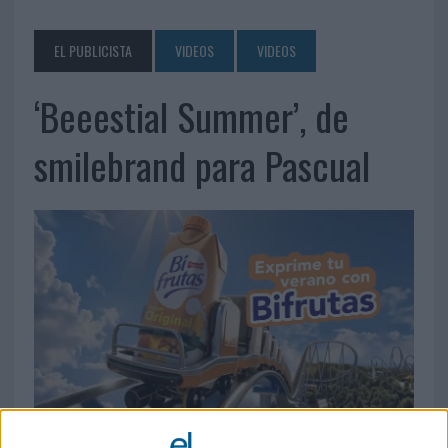
EL PUBLICISTA
VIDEOS
VIDEOS
‘Beeestial Summer’, de
smilebrand para Pascual
2 DE JUNIO DE 2026