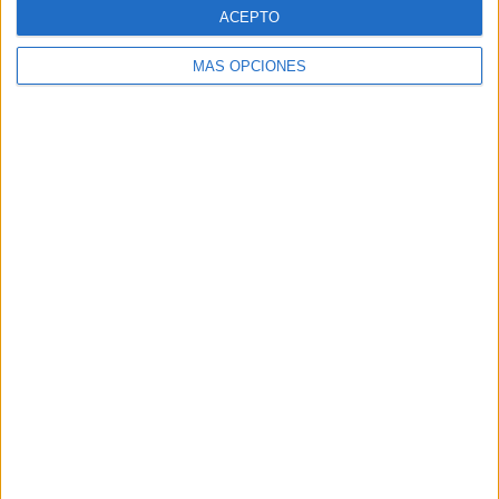
ACEPTO
MÁS OPCIONES
ARTÍCULOS ALEATORIOS
05/08/2026
Lopesan Hotels & Resorts