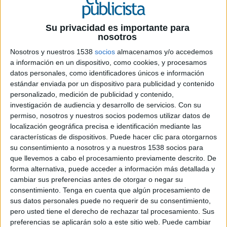
FICHA TÉCNICA
Su privacidad es importante para
nosotros
Anunciante: Pascual
Nosotros y nuestros 1538
socios
almacenamos y/o accedemos
Equipo cliente: Natalia Fernández, Anna
a información en un dispositivo, como cookies, y procesamos
Saraikina, Patricia Sancho y Javier García de la
datos personales, como identificadores únicos e información
Vega
estándar enviada por un dispositivo para publicidad y contenido
personalizado, medición de publicidad y contenido,
Producto: Bifrutas
investigación de audiencia y desarrollo de servicios.
Con su
permiso, nosotros y nuestros socios podemos utilizar datos de
localización geográfica precisa e identificación mediante las
Agencia: smilebrand
características de dispositivos. Puede hacer clic para otorgarnos
su consentimiento a nosotros y a nuestros 1538 socios para
CCO: José María Prieto
que llevemos a cabo el procesamiento previamente descrito. De
forma alternativa, puede acceder a información más detallada y
Directora clientes: Blanca Rico
cambiar sus preferencias antes de otorgar o negar su
consentimiento.
Tenga en cuenta que algún procesamiento de
Responsable de cuentas: Carmen Prieto
sus datos personales puede no requerir de su consentimiento,
pero usted tiene el derecho de rechazar tal procesamiento. Sus
Equipo creativo: Patri Díez, Manu Paredes, Sergio
preferencias se aplicarán solo a este sitio web. Puede cambiar
Contreras y Miriam Mena