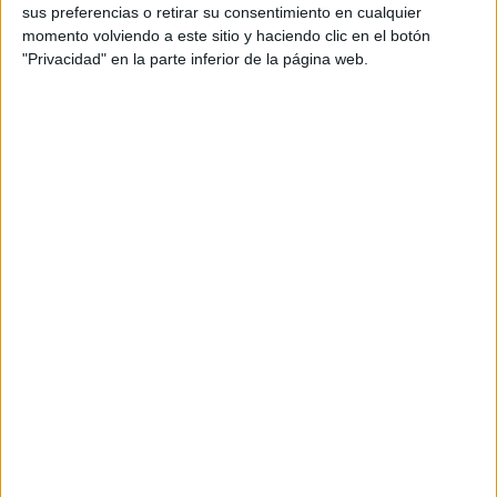
sus preferencias o retirar su consentimiento en cualquier
momento volviendo a este sitio y haciendo clic en el botón
Productora: Nephilim
"Privacidad" en la parte inferior de la página web.
Producciones Estudio: Pixelacción
Producción IA: fantasIA @smilebrand
Medios: TV Conectada, Cine, Exterior, Retail,
Digital y Marketing Influencia RRSS
Título: ‘Beeestial Summer’