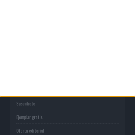
Publicidad
Normas de uso
Política de privacidad
PUBLICACIONES
Tienda
Suscríbete
Ejemplar gratis
Oferta editorial