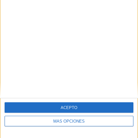
06/08/2026
System1 nombra a Kimberly
Bastoni como nueva
ACEPTO
directora comercial global
MÁS OPCIONES
La directiva, con más de 25 años de experiencia en