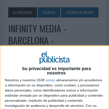
EL PUBLICISTA
AGENCIAS
AGENCIAS DE MEDIOS
INFINITY MEDIA -
BARCELONA -
9 DE JUNIO DE 2010
Vía Augusta, 21-23 - 8ª planta 08006 Barcelona
Su privacidad es importante para
Tel.: 934 67 15 00 info@infinitymedia.es
nosotros
www.infinitymedia.es
Nosotros y nuestros 1538
socios
almacenamos y/o accedemos
a información en un dispositivo, como cookies, y procesamos
IMPRIMIR
datos personales, como identificadores únicos e información
estándar enviada por un dispositivo para publicidad y contenido
TWEET
personalizado, medición de publicidad y contenido,
investigación de audiencia y desarrollo de servicios.
Con su