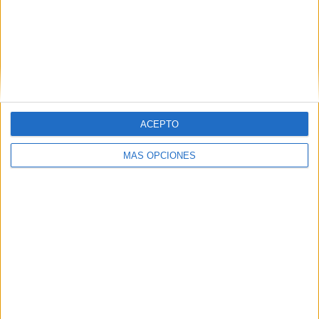
match perfecto del verano’
Ambas marcas se unen en una acción de street
marketing para combatir la ola de calor en Valencia
Babaria y Maxibon han llevado a las calles de
Valencia una acción conjunta de street marketing
para ...
ACEPTO
LEER MÁS
MÁS OPCIONES
04/08/2026
‘El Match Perfecto del Verano’, de
Crush para Maxibon
05/08/2026
Luis Arquillos (Burgo de Arias): “La