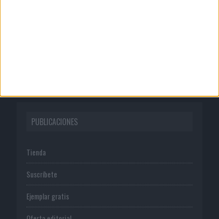
Quienes somos
Publicidad
Normas de uso
Política de privacidad
PUBLICACIONES
Tienda
Suscríbete
Ejemplar gratis
Oferta editorial