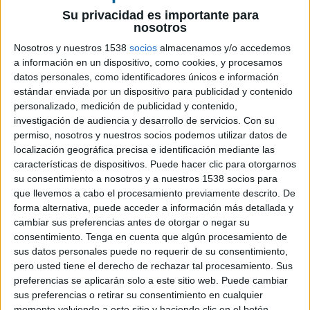
Su privacidad es importante para
nosotros
13 DE JUNIO DE 2019
Nosotros y nuestros 1538
socios
almacenamos y/o accedemos
El ejecutivo reportará directamente al CEO y
a información en un dispositivo, como cookies, y procesamos
fundador Albert Colet
datos personales, como identificadores únicos e información
estándar enviada por un dispositivo para publicidad y contenido
La agencia
Delirium
ha nombrado a Xavier
personalizado, medición de publicidad y contenido,
Mortés como client services director para
investigación de audiencia y desarrollo de servicios.
Con su
reforzar la visión estratégica de la agencia
permiso, nosotros y nuestros socios podemos utilizar datos de
localización geográfica precisa e identificación mediante las
de comunicación y consolidar su
características de dispositivos. Puede hacer clic para otorgarnos
posicionamiento
.
su consentimiento a nosotros y a nuestros 1538 socios para
que llevemos a cabo el procesamiento previamente descrito. De
La vocación de Mortés es “aportar a nuestros
forma alternativa, puede acceder a información más detallada y
clientes una metodología diferencial y única de
cambiar sus preferencias antes de otorgar o negar su
generación de contenido a través de una fuerte
consentimiento.
Tenga en cuenta que algún procesamiento de
base estratégica centrada en la optimización de
sus datos personales puede no requerir de su consentimiento,
recursos en todas sus fases. Todo ello, a través de
pero usted tiene el derecho de rechazar tal procesamiento. Sus
un equipo
in-house
capaz de dar respuestas
preferencias se aplicarán solo a este sitio web. Puede cambiar
rápidas y creativas a los retos cada vez más
sus preferencias o retirar su consentimiento en cualquier
momento volviendo a este sitio y haciendo clic en el botón