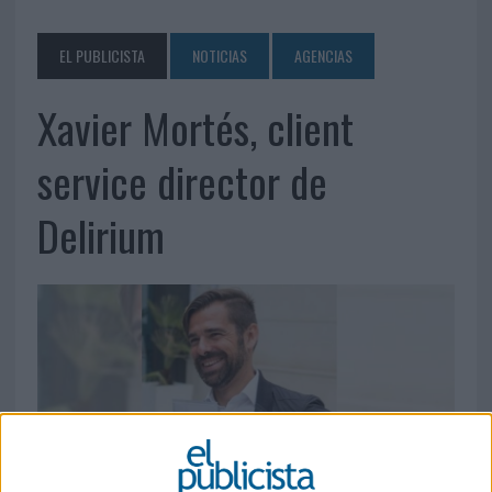
EL PUBLICISTA
NOTICIAS
AGENCIAS
Xavier Mortés, client
service director de
Delirium