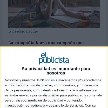
18 DE JUNIO DE 2026
La compañía lanza una campaña que
aborda, desde la mirada de los niños, los
desafíos diarios a los que se enfrentan
padres y madres para garantizar una
alimentación saludable en el hogar. La
Su privacidad es importante para
iniciativa estará activa hasta septiembre y
nosotros
refuerza el posicionamiento de Danone
Nosotros y nuestros 1538
socios
almacenamos y/o accedemos
como aliado de las familias
a información en un dispositivo, como cookies, y procesamos
datos personales, como identificadores únicos e información
En un contexto marcado por la presión
estándar enviada por un dispositivo para publicidad y contenido
económica, la conciliación familiar y la creciente
personalizado, medición de publicidad y contenido,
preocupación por mantener hábitos de
investigación de audiencia y desarrollo de servicios.
Con su