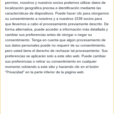
alimentación saludables,
Danone
ha estrenado
permiso, nosotros y nuestros socios podemos utilizar datos de
una nueva campaña de marca en España con la
localización geográfica precisa e identificación mediante las
que busca rendir homenaje a los padres y madres
características de dispositivos. Puede hacer clic para otorgarnos
que, cada día, hacen un esfuerzo por ofrecer una
su consentimiento a nosotros y a nuestros 1538 socios para
buena alimentación a sus hijos.
que llevemos a cabo el procesamiento previamente descrito. De
forma alternativa, puede acceder a información más detallada y
La iniciativa, desarrollada íntegramente por
cambiar sus preferencias antes de otorgar o negar su
BETC Havas Creative Barcelona
y activa desde
consentimiento.
Tenga en cuenta que algún procesamiento de
sus datos personales puede no requerir de su consentimiento,
el pasado 10 de junio hasta septiembre de 2026,
pero usted tiene el derecho de rechazar tal procesamiento. Sus
adopta la perspectiva de los propios niños. A
preferencias se aplicarán solo a este sitio web. Puede cambiar
través de sus ojos, la campaña muestra las
sus preferencias o retirar su consentimiento en cualquier
dificultades, preocupaciones y sacrificios que
momento volviendo a este sitio y haciendo clic en el botón
perciben en sus progenitores, al tiempo que
"Privacidad" en la parte inferior de la página web.
transmite un mensaje de agradecimiento hacia
quienes se esfuerzan por cuidar de ellos cada día.
La propuesta surge en un momento en el que la
denominada “carga mental alimentaria” gana
relevancia dentro de las conversaciones sobre
conciliación y bienestar familiar. Según un estudio