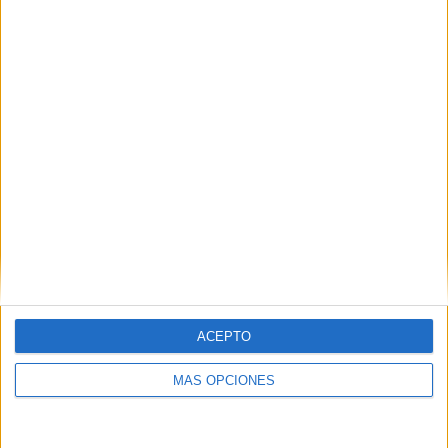
campaña
IMPRIMIR
TWEET
SHARE
SHARE
ENVIAR
ACEPTO
PIN
MÁS OPCIONES