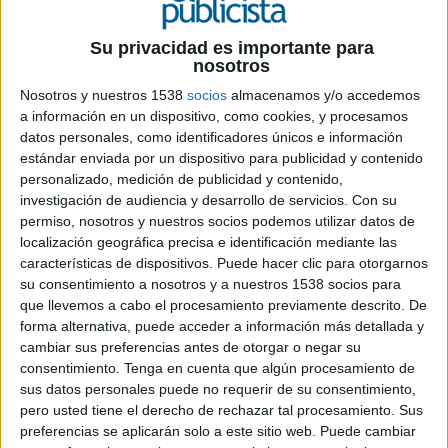
4 DE AGOSTO DE 2021
Su privacidad es importante para
nosotros
Es tal el éxito del producto que La Gula del
Nosotros y nuestros 1538
socios
almacenamos y/o accedemos
Norte representa un 46% del negocio de la
a información en un dispositivo, como cookies, y procesamos
compañía
datos personales, como identificadores únicos e información
estándar enviada por un dispositivo para publicidad y contenido
Angulas Aguinaga
celebra el 30 Aniversario de
personalizado, medición de publicidad y contenido,
La Gula del Norte, una de sus marcas más
investigación de audiencia y desarrollo de servicios.
Con su
reconocidas a nivel nacional y gran referente en
permiso, nosotros y nuestros socios podemos utilizar datos de
calidad e innovación. En las Navidades de 1991
localización geográfica precisa e identificación mediante las
nació La Gula del Norte. Desde entonces, y
características de dispositivos. Puede hacer clic para otorgarnos
pensando siempre en las necesidades de los
su consentimiento a nosotros y a nuestros 1538 socios para
consumidores, la marca ha sabido conservar la
que llevemos a cabo el procesamiento previamente descrito. De
esencia de este producto, al que le han ido
forma alternativa, puede acceder a información más detallada y
incluido mejoras a lo largo de los años para que
cambiar sus preferencias antes de otorgar o negar su
consentimiento.
Tenga en cuenta que algún procesamiento de
siga siendo uno de los productos más exitosos de
sus datos personales puede no requerir de su consentimiento,
la compañía.
pero usted tiene el derecho de rechazar tal procesamiento. Sus
preferencias se aplicarán solo a este sitio web. Puede cambiar
“Para nosotros pensar en La Gula del Norte es