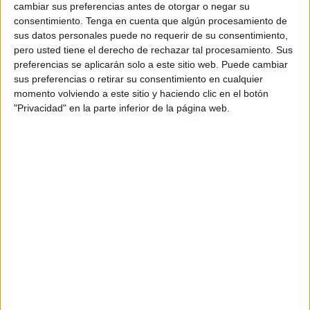
cambiar sus preferencias antes de otorgar o negar su
que consideren una dieta basada en vegetales.
consentimiento.
Tenga en cuenta que algún procesamiento de
sus datos personales puede no requerir de su consentimiento,
La estrategia parte de una investigación previa
pero usted tiene el derecho de rechazar tal procesamiento. Sus
que detectó una contradicción relevante: aunque
preferencias se aplicarán solo a este sitio web. Puede cambiar
muchos hombres siguen vinculando la carne a
sus preferencias o retirar su consentimiento en cualquier
conceptos como potencia o masculinidad, el 75%
momento volviendo a este sitio y haciendo clic en el botón
afirmaba estar dispuesto a probar una dieta
"Privacidad" en la parte inferior de la página web.
vegana, pero evitaba hacerlo por miedo al juicio
social y al estigma cultural. A partir de ese
insight, la campaña construye una serie de piezas
audiovisuales breves pensadas para plataformas
sociales.
Los vídeos -‘Karate’, ‘Fencers’, ‘Cowboy’ y ‘Boner
Hider’- reinterpretan arquetipos masculinos
clásicos desde una óptica irónica para trasladar
un mensaje relacionado con la salud
cardiovascular y el rendimiento físico.