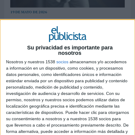
19 DE MAYO DE 2026
‘Stronger Than Your Prejudice’ utiliza el
humor y códigos de redes sociales para
cuestionar la asociación cultural entre
carne, fuerza y virilidad
Su privacidad es importante para
nosotros
PETA ha lanzado ‘Stronger Than Your Prejudice’,
Nosotros y nuestros 1538
socios
almacenamos y/o accedemos
una campaña internacional diseñada para
a información en un dispositivo, como cookies, y procesamos
desmontar algunos de los estereotipos más
datos personales, como identificadores únicos e información
arraigados sobre masculinidad y alimentación.
estándar enviada por un dispositivo para publicidad y contenido
personalizado, medición de publicidad y contenido,
La iniciativa, desarrollada específicamente para
investigación de audiencia y desarrollo de servicios.
Con su
redes sociales, pone el foco en la idea cultural
permiso, nosotros y nuestros socios podemos utilizar datos de
localización geográfica precisa e identificación mediante las
que asocia el consumo de carne con la fuerza
características de dispositivos. Puede hacer clic para otorgarnos
física y el rendimiento sexual masculino. A través
su consentimiento a nosotros y a nuestros 1538 socios para
del humor y de códigos visuales propios del
que llevemos a cabo el procesamiento previamente descrito. De
entretenimiento digital, la campaña busca
forma alternativa, puede acceder a información más detallada y
persuadir a hombres de entre 35 y 50 años para