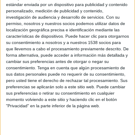
Jean Philippe, director de Peugeot, encuadra que
estándar enviada por un dispositivo para publicidad y contenido
“lo aburrido nunca será parte del ADN de
personalizado, medición de publicidad y contenido,
Peugeot”.
investigación de audiencia y desarrollo de servicios.
Con su
permiso, nosotros y nuestros socios podemos utilizar datos de
Unboring the Future
va más allá de un simple
localización geográfica precisa e identificación mediante las
posicionamiento de marca: es un proyecto
características de dispositivos. Puede hacer clic para otorgarnos
empresarial clave para la marca. “Con este
su consentimiento a nosotros y a nuestros 1538 socios para
vehículo puedes elegir entre combustión o motor
que llevemos a cabo el procesamiento previamente descrito. De
eléctrico sin tener que comprometer el diseño. El
forma alternativa, puede acceder a información más detallada y
coche también destaca la capacidad de
cambiar sus preferencias antes de otorgar o negar su
consentimiento.
Tenga en cuenta que algún procesamiento de
innovación de la marca a través del nuevo
sus datos personales puede no requerir de su consentimiento,
Peugeot i-Cockpit 3D”, explica Thierry Loziano,
pero usted tiene el derecho de rechazar tal procesamiento. Sus
director de marketing y comunicación de
preferencias se aplicarán solo a este sitio web. Puede cambiar
Peugeot.
sus preferencias o retirar su consentimiento en cualquier
momento volviendo a este sitio y haciendo clic en el botón
Además, para acompañar el lanzamiento del
"Privacidad" en la parte inferior de la página web.
nuevo modelo, la compañía ha destapado un
proyecto internacional
con el que, por su
naturaleza, ilustra su promesa de desprestigiar el
futuro. El proyecto será revelado por la marca a