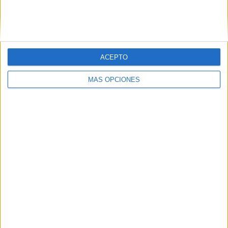
Ver ficha técnica ‘Car of the future’
ACEPTO
MÁS OPCIONES
IMPRIMIR
TWEET
SHARE
SHARE
ENVIAR
PIN