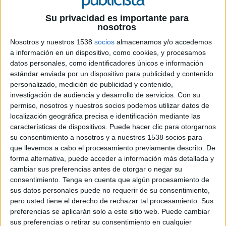
La firma presenta una pieza publicitaria exclusiva
Su privacidad es importante para
para medios digitales y redes sociales donde hace
nosotros
un seguimiento del día a día de los dos
Nosotros y nuestros 1538
socios
almacenamos y/o accedemos
campeones de motociclismo de su escudería.
a información en un dispositivo, como cookies, y procesamos
Así son 24 horas en la vida de Marc Márquez y Dani Pedrosa. Y lo sabemos
datos personales, como identificadores únicos e información
estándar enviada por un dispositivo para publicidad y contenido
gracias a Repsol, uno de los patrocinadores principales del Gran Premio de
personalizado, medición de publicidad y contenido,
Motociclismo que cuenta con escudería propia, en la que trabajan ambos pilotos.
investigación de audiencia y desarrollo de servicios.
Con su
La marca ha realizado una nueva pieza publicitaria con la que da a conocer cómo
permiso, nosotros y nuestros socios podemos utilizar datos de
es un día en la vida de un piloto de motociclismo y en la que se reflejan
localización geográfica precisa e identificación mediante las
momentos inéditos de Marc Márquez y Dani Pedrosa con sus equipos en una
características de dispositivos. Puede hacer clic para otorgarnos
jornada de entrenamientos.
su consentimiento a nosotros y a nuestros 1538 socios para
que llevemos a cabo el procesamiento previamente descrito. De
El rodaje del vídeo, que muestra que el esfuerzo, la dedicación, el entusiasmo y el
forma alternativa, puede acceder a información más detallada y
trabajo en equipo, son fundamentales para lograr el máximo rendimiento en una
cambiar sus preferencias antes de otorgar o negar su
competición tan exigente como es el Mundial de motociclismo, tuvo lugar tras el
consentimiento.
Tenga en cuenta que algún procesamiento de
GP de Montmeló, en los entrenamientos oficiales del lunes 15 de junio. Se trata,
sus datos personales puede no requerir de su consentimiento,
pero usted tiene el derecho de rechazar tal procesamiento. Sus
en reaslidad, de un minidocumental en slow motion. El estilo elegido para el
preferencias se aplicarán solo a este sitio web. Puede cambiar
rodaje ha sido el documental, tomando como perspectiva la del observador, que
sus preferencias o retirar su consentimiento en cualquier
no se involucra en las acciones de los pilotos y sus equipos pero que está atento a