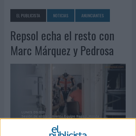
EL PUBLICISTA
NOTICIAS
ANUNCIANTES
Repsol echa el resto con
Marc Márquez y Pedrosa
14 DE AGOSTO DE 2015