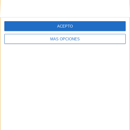
ACEPTO
06/08/2026
MÁS OPCIONES
Frigo y UNIQLO lanzan una
colección personalizable
inspirada en Cornetto,
Calippo y Solero
Las dos marcas colaboran en una edición limitada
disponible en la tienda UNIQLO Gran Vía de Madrid,
donde los clientes podrán personalizar camisetas y
bolsas tote con diseños inspirados en algunos de ...