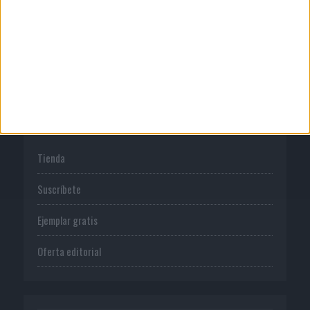
Normas de uso
Política de privacidad
PUBLICACIONES
Tienda
Suscríbete
Ejemplar gratis
Oferta editorial