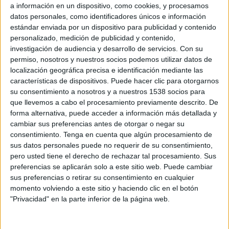
a información en un dispositivo, como cookies, y procesamos
Migueláñez donará dinero a la Fundación
datos personales, como identificadores únicos e información
Theodora por cada visita a su web y lanza un
estándar enviada por un dispositivo para publicidad y contenido
pack solidario de sus caramelos jelly
personalizado, medición de publicidad y contenido,
investigación de audiencia y desarrollo de servicios.
Con su
La empresa de dulces y confitería Migueláñez, ha presentado una campaña
permiso, nosotros y nuestros socios podemos utilizar datos de
solidaria a beneficio de los niños hospitalizados. En concreto, la empresa donará
localización geográfica precisa e identificación mediante las
10 céntimos por cada ‘jellypack solidario’ que venda, a beneficio de la Fundación
características de dispositivos. Puede hacer clic para otorgarnos
Theodora, la cual trabaja desde hace diez años sufragando las visitas de los
su consentimiento a nosotros y a nuestros 1538 socios para
Doctores Sonrisas (artistas profesionales) a los niños y a sus familiares.
que llevemos a cabo el procesamiento previamente descrito. De
forma alternativa, puede acceder a información más detallada y
Estos productos solidario se distinguen porque en su etiquetado destacan las
cambiar sus preferencias antes de otorgar o negar su
consentimiento.
Tenga en cuenta que algún procesamiento de
palabras ‘jellypack solidario’, los logos de Migueláñez y de la Fundación
sus datos personales puede no requerir de su consentimiento,
Theodora y la cifra ‘0,10 euros’. Esta edición estará a la venta desde hoy y hasta
pero usted tiene el derecho de rechazar tal procesamiento. Sus
el próximo día 6 de diciembre .
preferencias se aplicarán solo a este sitio web. Puede cambiar
La campaña se completa con un spot que a través de internet, pretende sensibilizar
sus preferencias o retirar su consentimiento en cualquier
a la sociedad sobre la situación de los niños enfermos. Se podrá acceder al
momento volviendo a este sitio y haciendo clic en el botón
anuncio a través de correo electrónico, redes sociales o plataformas de vídeo
"Privacidad" en la parte inferior de la página web.
online. Además, cuantas más personas visiten la web, vean el spot y lo reenvíen,
mayor será la donación de Migueláñez a la Fundación. Según el director general