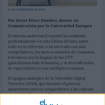
27 DE NOVIEMBRE DE 2019
Por Javier Pérez Sánchez, doctor en
Comunicación por la Universidad Europea
El sistema audiovisual español ha cambiado
profundamente en esta última década, sobre
todo en lo referente a un mercado con más
competidores, los nuevos modelos de consumos
televisivos con la llegada de las OTT
(plataformas bajo demanda), y la diversificación
de espectadores en las múltiples ventanas.
El apagón analógico de la Televisión Digital
Terrestre (2010), que durante el proceso
aparecieron nuevos competidores a las cadenas
ya establecidas, coincidió con la crisis económica
del 2008. Este periodo de recesión redujo