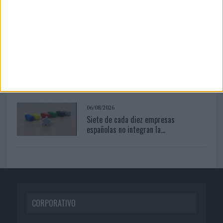
Capaz, la cerveza que convierte cada
botella en una...
04/08/2026
Capaz, la cerveza que convierte cada
botella en una...
06/08/2026
Siete de cada diez empresas
españolas no integran la...
CORPORATIVO