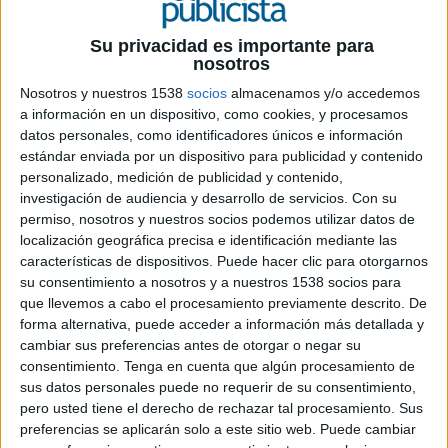
sustancialmente la inversión publicitaria en los
medios, era “la misma tarta con más comensales,
pero menos que llenaba menos”, a partir de
Su privacidad es importante para
nosotros
entonces las cadenas de televisión no han ganado
para sustos. Desde el año 2010 hasta el año 2014,
Nosotros y nuestros 1538
socios
almacenamos y/o accedemos
la inversión publicitaria disminuyó hasta
a información en un dispositivo, como cookies, y procesamos
prácticamente la mitad de la cuantía que se
datos personales, como identificadores únicos e información
estándar enviada por un dispositivo para publicidad y contenido
estaba pagando. No fue hasta 2015 cuando
personalizado, medición de publicidad y contenido,
comenzó a recuperarse, pero desde entonces, no
investigación de audiencia y desarrollo de servicios.
Con su
ha vuelto a llegar a niveles de inversión
permiso, nosotros y nuestros socios podemos utilizar datos de
publicitaria anteriores a la crisis. Esto llevó a la
localización geográfica precisa e identificación mediante las
concentración del mercado como única manera
características de dispositivos. Puede hacer clic para otorgarnos
de sobrevivir. Recordemos las fusiones de
su consentimiento a nosotros y a nuestros 1538 socios para
Mediaset y SogeCuatro (2011), o de Antena 3
que llevemos a cabo el procesamiento previamente descrito. De
televisión y La Sexta (2012). A la mitad de la
forma alternativa, puede acceder a información más detallada y
década actual parecía que las audiencias y el
cambiar sus preferencias antes de otorgar o negar su
sistema televisivo se iba a estabilizar, siempre
consentimiento.
Tenga en cuenta que algún procesamiento de
sus datos personales puede no requerir de su consentimiento,
dominado por los canales tradicionales, pero
pero usted tiene el derecho de rechazar tal procesamiento. Sus
entonces llegaron los “gigantes” internacionales
preferencias se aplicarán solo a este sitio web. Puede cambiar
para competir en el mercado nacional, y no