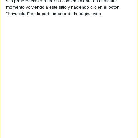
sus preferencias o retirar su consentimiento en cualquier
siempre en igualdad de condiciones.
momento volviendo a este sitio y haciendo clic en el botón
"Privacidad" en la parte inferior de la página web.
En el año 2016 se produjo el gran cambio de
paradigma que nos ha llevado al actual
ecosistema audiovisual actual de hibridación
entre lo lineal y a la carta. Netflix, HBO y Amazon
Prime retrasaron su llegada principalmente por
el miedo a la piratería audiovisual en los
contenidos que más les renta, la ficción seriada,
pero ese año dieron el paso definitivo. La
consecuencia no fue un mayor reparto de la
publicidad, sino una reducción paulatina de una
audiencia (jóvenes y adolescentes) que llevaba
tiempo renegando de la televisión, no en cuanto
al contenido sino más bien en cuanto a la propia
ventana, es decir al consumo audiovisual a través
del dispositivo en el que lo ven sus padres.
Como era de esperar, no se cumplieron los
pronósticos más apocalípticos: “la televisión va a