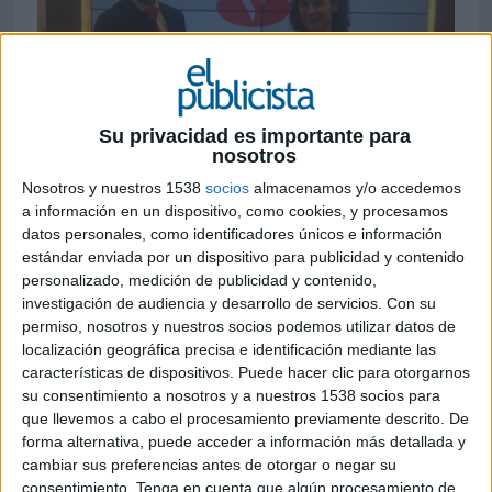
Su privacidad es importante para
nosotros
30 DE JULIO DE 2019
Nosotros y nuestros 1538
socios
almacenamos y/o accedemos
a información en un dispositivo, como cookies, y procesamos
Tras el acuerdo, el evento ha pasado ha
datos personales, como identificadores únicos e información
denominarse ITF Open Castilla y León
estándar enviada por un dispositivo para publicidad y contenido
Trofeo Banco Santander
personalizado, medición de publicidad y contenido,
investigación de audiencia y desarrollo de servicios.
Con su
Banco Santander
es el nuevo patrocinador del
permiso, nosotros y nuestros socios podemos utilizar datos de
Opel Castilla y León Villa de El Espinar tras el
localización geográfica precisa e identificación mediante las
acuerdo firmado en Segovia entre Virginia
características de dispositivos. Puede hacer clic para otorgarnos
su consentimiento a nosotros y a nuestros 1538 socios para
Ruano, directora del Open Castilla y León de El
que llevemos a cabo el procesamiento previamente descrito. De
Espinar, y Miguel Ángel Vicente Álvarez, director
forma alternativa, puede acceder a información más detallada y
de zona de la entidad financiera. Con la alianza, el
cambiar sus preferencias antes de otorgar o negar su
Banco Santander se convierte en patrocinador
consentimiento.
Tenga en cuenta que algún procesamiento de