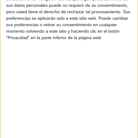
principal del Torneo Internacional Femenino, ITF
sus datos personales puede no requerir de su consentimiento,
de categoría 25.000 que cumple su quinta edición
pero usted tiene el derecho de rechazar tal procesamiento. Sus
en este 2019, y del nuevo torneo Cadete, evento
preferencias se aplicarán solo a este sitio web. Puede cambiar
creado este año con el objetivo de potenciar el
sus preferencias o retirar su consentimiento en cualquier
tenis de base, el futuro del tenis español a largo
momento volviendo a este sitio y haciendo clic en el botón
plazo.
De este modo, ”
el evento pasa a
"Privacidad" en la parte inferior de la página web.
denominarse ITF Open Castilla y León
Trofeo Banco Santander
”, mientras que el
evento Cadete se denominará a partir de ahora
”
Torneo Cadete Open Castilla y León Banco
de Santander
".
Hace unos días conocíamos que otras empresas
se sumaban como patrocinadoras del evento,
como
Suburu que se convierte en el vehículo
oficial del evento
.
Vicente ha explicado durante el acuerdo que
“estamos encantados de apoyar y dar nombre a
la Competición Femenina de este Open Castilla y