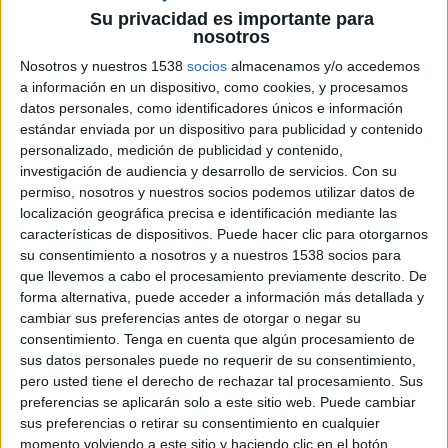
Hamburgo los días 7 y 8 de diciembre, ya cuenta con los primeros jurados. En
Su privacidad es importante para
nosotros
TV/cine, prensa exterior y radio el presidente será el argentino Fernando Vega
Olmos, director creativo global de JWT. En este grupo también participan Camil
Nosotros y nuestros 1538
socios
almacenamos y/o accedemos
Roca (director creativo ejecutivo de Bassat Ogilvy, España), Marco Kalchbrenner
a información en un dispositivo, como cookies, y procesamos
(director creativo de Lowe GGK, Austria),Bouke Zoete (redactor de Saatchi &
datos personales, como identificadores únicos e información
Saatchi Brussels, Belgica),Thomas Hoffmann (director creativo de & Co,
estándar enviada por un dispositivo para publicidad y contenido
personalizado, medición de publicidad y contenido,
Dinamarca), Minna Lavola (direativo senior y socio en TBWA\PHS, Finlandia),
investigación de audiencia y desarrollo de servicios.
Con su
Claire Ravut (directora creativa de Australia, Francia), Guido Heffels (director
permiso, nosotros y nuestros socios podemos utilizar datos de
creativo ejecutivo de HEIMAT, Alemania), Guy Eliyahu Weinberg(vicepresidente
localización geográfica precisa e identificación mediante las
d Zarmon Goldman DDB, Israel), Luca Zamboni (director creativo en Leo
características de dispositivos. Puede hacer clic para otorgarnos
Burnett Milan, Italia), Aad Kuijper (director creativo y copy de Alfred, Holanda),
su consentimiento a nosotros y a nuestros 1538 socios para
Andre Koot (creativo y socio de Shnel & Melnychuck & Forsman & Bodenfors,
que llevemos a cabo el procesamiento previamente descrito. De
Noruega), Asiya Malinowska (directora creativa en Brain, Polonia), Marcelo
forma alternativa, puede acceder a información más detallada y
Lourenço (director creativo de Fuel Euro RSCG, Portugal),Mihai Gongu (director
cambiar sus preferencias antes de otorgar o negar su
creativo de Graffiti BBDO, Rumania), Alexander Kopylov (director Creativo en
consentimiento.
Tenga en cuenta que algún procesamiento de
Zavod, Rusia), Mitte Blomqvist (director creativo ejecutivo de Storåkers McCann,
sus datos personales puede no requerir de su consentimiento,
Suecia), Axel Eckstein (director creativo, de Euro RSCG Zürich, Suiza), Ergin
pero usted tiene el derecho de rechazar tal procesamiento. Sus
preferencias se aplicarán solo a este sitio web. Puede cambiar
Binyildiz (director Creativo Ejecutivo en Grey Estambul, Turquía) y George
sus preferencias o retirar su consentimiento en cualquier
Prest, (director creativo ejecutivo de DLKW Lowe, UK.
momento volviendo a este sitio y haciendo clic en el botón