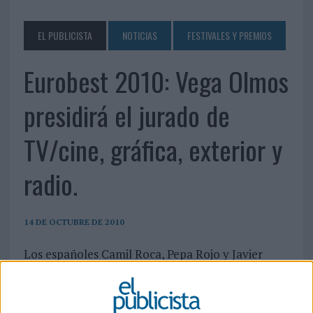
EL PUBLICISTA
NOTICIAS
FESTIVALES Y PREMIOS
Eurobest 2010: Vega Olmos
presidirá el jurado de
TV/cine, gráfica, exterior y
radio.
14 DE OCTUBRE DE 2010
Los españoles Camil Roca, Pepa Rojo y Javier
carrasco, también formarán parte del jurado de
este año.
La próxima edición de los Eurobest, que se celebrará en la ciudad alemana de