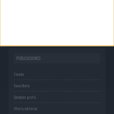
Publicidad
Normas de uso
Política de privacidad
PUBLICACIONES
Tienda
Suscríbete
Ejemplar gratis
Oferta editorial