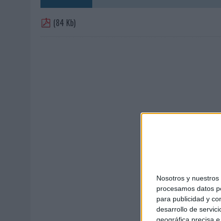
MONEDA”
(84 Kb)
07/08/2026
|
‘ALEXIA PUTELLAS X GALAXY Z FOLD8 – SIN LÍMITES’, 
Nosotros y nuestro
procesamos datos per
para publicidad y co
desarrollo de servici
geográfica precisa e 