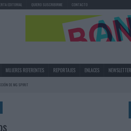
ERTA EDITORIAL
QUIERO SUSCRIBIRME
CONTACTO
MUJERES REFERENTES
REPORTAJES
ENLACES
NEWSLETTE
CIÓN DE MG SPIRIT
NA CAMPAÑA QUE CELEBRA SU REGRESO A PRIMERA DIVISIÓN
TERNACIONAL DE LA CERVEZA
360º CENTRADA EN EL ORIGEN BARCELONÉS
os
 UNA EXPERIENCIA DE MARCA EN IBIZA