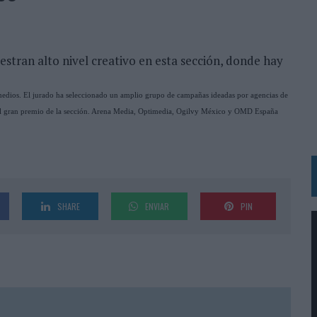
 LAS MARCAS
N IA
RÁ A PRUEBA LA CREATIVIDAD DE LAS MARCAS
stran alto nivel creativo en esta sección, donde hay
e medios. El jurado ha seleccionado un amplio grupo de campañas ideadas por agencias de
N LA INFANCIA EN SU ESTRATEGIA
 el gran premio de la sección. Arena Media, Optimedia, Ogilvy México y OMD España
OS EN VERANO Y SUPERA AL MÓVIL COMO DISPOSITIVO MÁS UTILIZADO
OS ESPAÑOLES
IRECTORA COMERCIAL GLOBAL
BLE INSPIRADA EN CORNETTO, CALIPPO Y SOLERO
SHARE
ENVIAR
PIN
MAR EL PATRIMONIO HISTÓRICO EN ACTIVOS CULTURALES Y ECONÓMICOS
LA GESTIÓN DE SUS RELACIONES CON LOS MEDIOS
ARIO EN SU ÚLTIMA CAMPAÑA INTERNACIONAL
N DE MARCA A LARGO PLAZO Y LA MEDICIÓN SON DOS CARAS DE LA MISMA