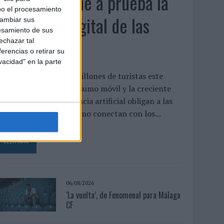
El verano pone a prueba la
bo el procesamiento
estrategia digital de las
cambiar sus
esamiento de sus
marcas
echazar tal
erencias o retirar su
vacidad" en la parte
as previsiones de 42 millones de turistas este
erano, el auge del consumo móvil y la creciente
dopción de la inteligencia artificial obligan a las
arcas a replantear cómo conectan con los...
LEER MÁS
06/08/2026
‘La vuelta’, de Fenomenal para Málaga
CF