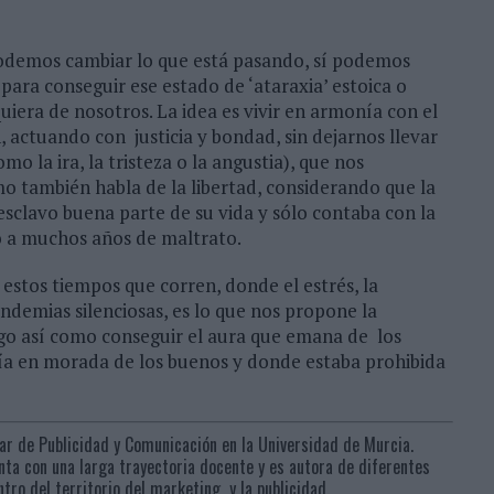
 podemos cambiar lo que está pasando, sí podemos
para conseguir ese estado de ‘ataraxia’ estoica o
iera de nosotros. La idea es vivir en armonía con el
actuando con justicia y bondad, sin dejarnos llevar
mo la ira, la tristeza o la angustia), que nos
smo también habla de la libertad, considerando que la
e esclavo buena parte de su vida y sólo contaba con la
ió a muchos años de maltrato.
 estos tiempos que corren, donde el estrés, la
ndemias silenciosas, es lo que nos propone la
algo así como conseguir el aura que emana de los
tía en morada de los buenos y donde estaba prohibida
lar de Publicidad y Comunicación en la Universidad de Murcia.
nta con una larga trayectoria docente y es autora de diferentes
tro del territorio del marketing y la publicidad.