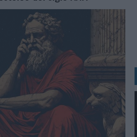
N HOTELS & RESORTS
VECES’, DE INUSUALY PARA CERVEZA CAPAZ
 PARA ORANGE
 UNA OPORTUNIDAD DE INCLUSIÓN
RANO’
UDIO EN SU NUEVA CAMPAÑA GLOBAL DE MARCA
VISTAR
 EL REGRESO DEL FÚTBOL
SU PRÓXIMA CAMISETA FOREVER GREEN
O DE 'LOS SIMPSON'
 AVAL DE SU CALIDAD
NG Y COMUNICACIÓN EN EL SECTOR ASEGURADOR 2026
DUNKIN’