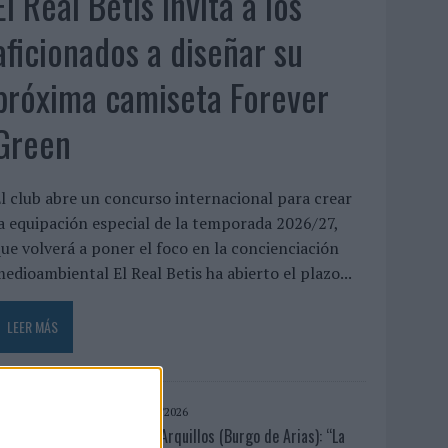
El Real Betis invita a los
aficionados a diseñar su
próxima camiseta Forever
Green
l club abre un concurso internacional para crear
a equipación especial de la temporada 2026/27,
ue volverá a poner el foco en la concienciación
edioambiental El Real Betis ha abierto el plazo...
LEER MÁS
05/08/2026
Luis Arquillos (Burgo de Arias): “La