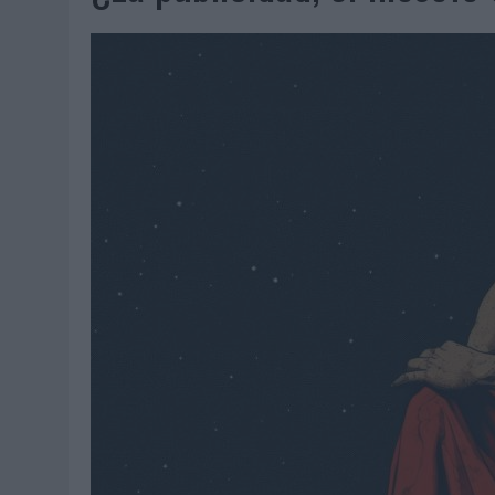
MONEDA”
04/08/2026
|
‘EL PARAÍSO MÁS CERCA’, DE 22GRADOS PARA LOPESA
04/08/2026
|
‘LA ÚNICA CERVEZA DEL MUNDO QUE SE DISFRUTA DOS 
04/08/2026
|
‘EL FÚTBOL SIN LAS PERSONAS’, DE DENTSU CREATIVE
04/08/2026
|
CAPAZ, LA CERVEZA QUE CONVIERTE CADA BOTELLA EN
04/08/2026
|
BABARIA Y MAXIBON SON ‘EL MATCH PERFECTO DEL VE
04/08/2026
|
AUDIBLE REIVINDICA EL PODER TRANSFORMADOR DEL A
03/08/2026
|
‘VUELVE EL FÚTBOL. VUELVE A SOÑAR’, DE VML PARA MO
03/08/2026
|
MOVISTAR APELA A LA ILUSIÓN DE LAS AFICIONES PARA
03/08/2026
|
EL REAL BETIS INVITA A LOS AFICIONADOS A DISEÑAR 
03/08/2026
|
KFC CONVIERTE LOS UBER EN UN HOMENAJE AL UNIVERS
03/08/2026
|
BACK MARKET PONE A LA MADRE DE SU FUNDADOR COMO
03/08/2026
|
PRESENTADO EL JURADO DE LOS PREMIOS DE MARKETI
31/07/2026
|
‘FROZEN DUNKIN’ X CALIPPO®’, AUTOPRODUCCIÓN DE 