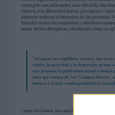
conseguir una vida mejor, una vida feliz. Muchas 
existen, con diferentes líneas, preceptos y valo
primario mejorar el bienestar de las personas. 
filosofía tienen herramientas y objetivos comun
aunar dichas disciplinas, estudiando cómo se apli
“Alcanzar ese equilibrio estoico, tan nece
estrés, la ansiedad y la depresión se han 
nos propone la publicidad actual o buena p
aura que emana de los ‘Campos Eliseos’, a
buenos y donde estaba prohibida la entrad
Como decíamos, son muchas las corrientes filosó