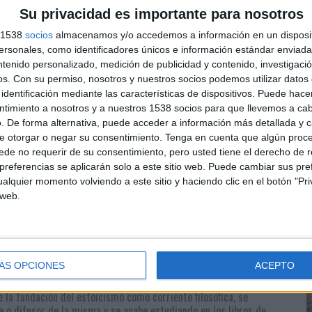
nos preceptos, valores, normas éticas,… muy similares
Su privacidad es importante para nosotros
 publicidad. De hecho, son varios los textos que hablan
siado en ello, motivo por el cual consideramos que
s 1538
socios
almacenamos y/o accedemos a información en un disposit
sonales, como identificadores únicos e información estándar enviada 
tre estoicismo y publicidad.
ntenido personalizado, medición de publicidad y contenido, investigaci
os.
Con su permiso, nosotros y nuestros socios podemos utilizar datos 
o 132 a.C. y cuenta con Séneca, Marco Aurelio y
identificación mediante las características de dispositivos. Puede hacer
ue el nacimiento de los tres filósofos (uno de ellos
ntimiento a nosotros y a nuestros 1538 socios para que llevemos a ca
gen de esta corriente filosófica. Los tres filósofos
. De forma alternativa, puede acceder a información más detallada y 
n en el estoicismo la mejor manera de lograr su
e otorgar o negar su consentimiento.
Tenga en cuenta que algún proc
eres.
de no requerir de su consentimiento, pero usted tiene el derecho de r
referencias se aplicarán solo a este sitio web. Puede cambiar sus pref
 la persona que domina sus emociones y que
alquier momento volviendo a este sitio y haciendo clic en el botón "Pri
ar la adversidad.
De ahí que esta forma de transitar
 web.
te popular, donde Marco Aurelio, Séneca y Epicteto
ÁS OPCIONES
ACEPTO
o estoico del siglo XXI’
.¿Sería posible que la publicidad también,
 la fundación del estoicismo como corriente filosófica, se
e o difusor de la misma y se acabe estudiando en los libros de