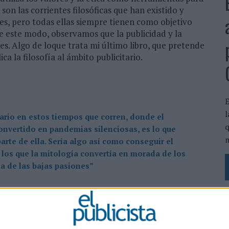
son las corrientes filosóficas que han existido y
res, pero todas ellas siempre tienen como objetivo
De este modo, observamos que la publicidad y la
es. Algo de loque trata mi último libro, que pretende
ca la filosofía al ámbito publicitario.
E
l
sario en estos tiempos que corren, donde el
q
convertido en pandemias silenciosas, es lo que
m
arte de ella. Sería algo así como conseguir el
 los que la mitología convertía en morada de los
a de las bajas pasiones”
ficas que podemos estudiar, pero lo cierto es que