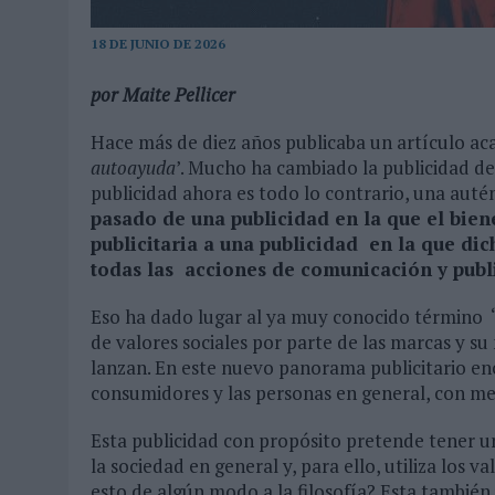
31/07/2026
|
MAKING SCIENCE AUMENTA UN 12,8% SUS VENTAS EN E
18 DE JUNIO DE 2026
31/07/2026
|
WPP MEDIA SUMA A SU EQUIPO A JUAN ANTONIO ORTIZ
por Maite Pellicer
06/08/2026
|
LA IA ESTÁ SUBIENDO EL LISTÓN DE LA CREATIVIDAD
Hace más de diez años publicaba un artículo aca
autoayuda
’. Mucho ha cambiado la publicidad d
publicidad ahora es todo lo contrario, una auté
pasado de una publicidad en la que el bien
publicitaria a una publicidad en la que dic
todas las acciones de comunicación y publ
Eso ha dado lugar al ya muy conocido término ‘
de valores sociales por parte de las marcas y su 
lanzan. En este nuevo panorama publicitario e
consumidores y las personas en general, con men
Esta publicidad con propósito pretende tener un
la sociedad en general y, para ello, utiliza los 
esto de algún modo a la filosofía? Esta también 