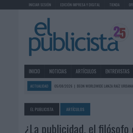
INICIAR SESIÓN
EDICIÓN IMPRESA Y DIGITAL
TIENDA
OF
INICIO
NOTICIAS
ARTÍCULOS
ENTREVISTAS
ACTUALIDAD
05/08/2026
|
BEON WORLDWIDE LANZA RAÍZ URBANA
ECONÓMICOS
05/08/2026
|
FABRA COMUNICACIÓN INCORPORA A CASONÁ Y ASUME 
EL PUBLICISTA
ARTÍCULOS
05/08/2026
|
LOPESAN HOTELS & RESORTS ACERCA EL PARAÍSO CAN
¿La publicidad, el filósofo
05/08/2026
|
LUIS ARQUILLOS (BURGO DE ARIAS): “LA CONSTRUCCIÓ