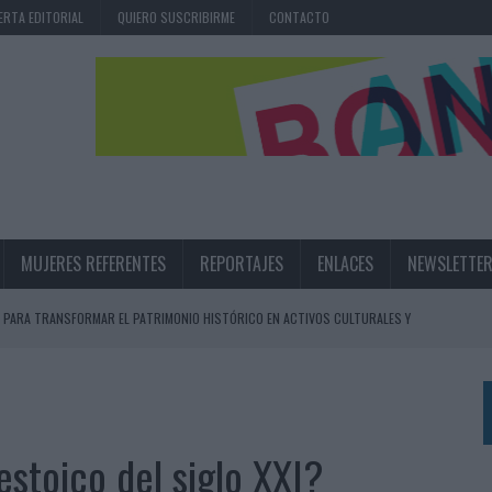
ERTA EDITORIAL
QUIERO SUSCRIBIRME
CONTACTO
MUJERES REFERENTES
REPORTAJES
ENLACES
NEWSLETTE
 PARA TRANSFORMAR EL PATRIMONIO HISTÓRICO EN ACTIVOS CULTURALES Y
LA GESTIÓN DE SUS RELACIONES CON LOS MEDIOS
ARIO EN SU ÚLTIMA CAMPAÑA INTERNACIONAL
 estoico del siglo XXI?
N DE MARCA A LARGO PLAZO Y LA MEDICIÓN SON DOS CARAS DE LA MISMA