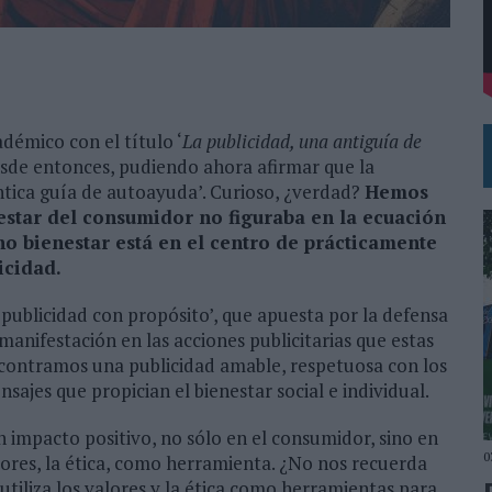
L PRIMER SEMESTRE HASTA LOS 196 MILLONES DE EUROS
 COMO MEDIA MANAGEMENT & DELIVERY PRESIDENT
démico con el título ‘
La publicidad, una antiguía de
esde entonces, pudiendo ahora afirmar que la
ntica guía de autoayuda’. Curioso, ¿verdad?
Hemos
estar del consumidor no figuraba en la ecuación
ho bienestar está en el centro de prácticamente
icidad.
publicidad con propósito’, que apuesta por la defensa
manifestación en las acciones publicitarias que estas
ncontramos una publicidad amable, respetuosa con los
sajes que propician el bienestar social e individual.
 impacto positivo, no sólo en el consumidor, sino en
0
valores, la ética, como herramienta. ¿No nos recuerda
utiliza los valores y la ética como herramientas para