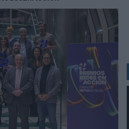
RÁ A PRUEBA LA CREATIVIDAD DE LAS MARCAS
N LA INFANCIA EN SU ESTRATEGIA
OS EN VERANO Y SUPERA AL MÓVIL COMO DISPOSITIVO MÁS UTILIZADO
OS ESPAÑOLES
IRECTORA COMERCIAL GLOBAL
BLE INSPIRADA EN CORNETTO, CALIPPO Y SOLERO
MAR EL PATRIMONIO HISTÓRICO EN ACTIVOS CULTURALES Y ECONÓMICOS
LA GESTIÓN DE SUS RELACIONES CON LOS MEDIOS
ARIO EN SU ÚLTIMA CAMPAÑA INTERNACIONAL
N DE MARCA A LARGO PLAZO Y LA MEDICIÓN SON DOS CARAS DE LA MISMA
N HOTELS & RESORTS