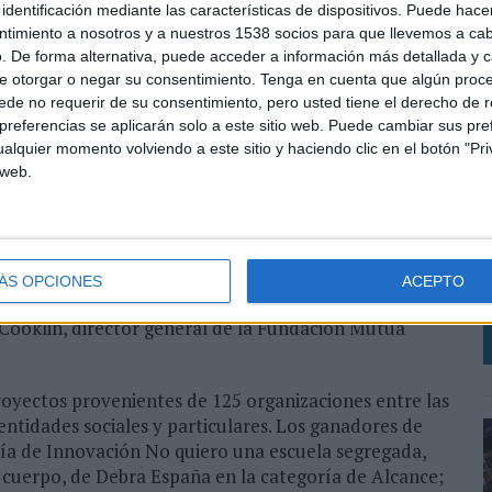
finalista y diploma para el tercer posicionado. El
identificación mediante las características de dispositivos. Puede hacer
ad sin ánimo de lucro escogida por los ganadores.
ntimiento a nosotros y a nuestros 1538 socios para que llevemos a ca
. De forma alternativa, puede acceder a información más detallada y 
tituciones públicas o privadas, ONG y particulares que
e otorgar o negar su consentimiento.
Tenga en cuenta que algún proc
cebook, LinkedIn, Instagram, Snapchat… incluso
de no requerir de su consentimiento, pero usted tiene el derecho de r
e global o nacional, aunque primará su impacto en el
referencias se aplicarán solo a este sitio web. Puede cambiar sus pref
alquier momento volviendo a este sitio y haciendo clic en el botón "Pri
uellos proyectos desarrollados durante los doce
 web.
O
orja Adsuara, consultor y experto digital; Gemma
M
ítica digital El Arte de Medir; Rodrigo Miranda,
Z
 de Comunicación de Twitter España; Natalia
ÁS OPCIONES
ACEPTO
a España y Portugal de Facebook; Luis Esteban,
 Cooklin, director general de la Fundación Mutua
royectos provenientes de 125 organizaciones entre las
entidades sociales y particulares. Los ganadores de
ría de Innovación No quiero una escuela segregada,
cuerpo, de Debra España en la categoría de Alcance;