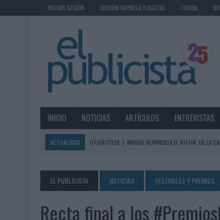
INICIAR SESIÓN
EDICIÓN IMPRESA Y DIGITAL
TIENDA
OF
INICIO
NOTICIAS
ARTÍCULOS
ENTREVISTAS
ACTUALIDAD
07/08/2026
|
MAHOU REIVINDICA EL RITUAL DE LA CA
07/08/2026
|
MG SPIRIT RELANZA SU MARCA CON UNA ESTRATEGIA 
07/08/2026
|
PATRÓN CONVIERTE EL NUEVO SINGLE DE ARÓN PIPER EN
EL PUBLICISTA
NOTICIAS
FESTIVALES Y PREMIOS
07/08/2026
|
EL VERANO PONE A PRUEBA LA ESTRATEGIA DIGITAL DE
Recta final a los #Premi
07/08/2026
|
VUELING CONVIERTE LOS RECUERDOS EN SOUVENIRS CO