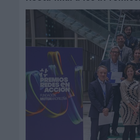
07/08/2026
|
CUANDO SE APAGUE EL SOL, EL ECLIPSE DE 2026 POND
06/08/2026
|
‘LA VUELTA’, DE FENOMENAL PARA MÁLAGA CF
06/08/2026
|
SIETE DE CADA DIEZ EMPRESAS ESPAÑOLAS NO INTEGRA
06/08/2026
|
LA TELEVISIÓN SIGUE LIDERANDO EL CONSUMO DE MEDI
06/08/2026
|
EL USO DE LA IA GENERATIVA ALCANZA YA AL 62% DE L
06/08/2026
|
SYSTEM1 NOMBRA A KIMBERLY BASTONI COMO NUEVA D
06/08/2026
|
FRIGO Y UNIQLO LANZAN UNA COLECCIÓN PERSONALIZA
06/08/2026
|
LA IA ESTÁ SUBIENDO EL LISTÓN DE LA CREATIVIDAD
05/08/2026
|
BEON WORLDWIDE LANZA RAÍZ URBANA PARA TRANSFOR
05/08/2026
|
FABRA COMUNICACIÓN INCORPORA A CASONÁ Y ASUME 
05/08/2026
|
LOPESAN HOTELS & RESORTS ACERCA EL PARAÍSO CAN
05/08/2026
|
LUIS ARQUILLOS (BURGO DE ARIAS): “LA CONSTRUCCIÓ
MONEDA”
04/08/2026
|
‘EL PARAÍSO MÁS CERCA’, DE 22GRADOS PARA LOPESA