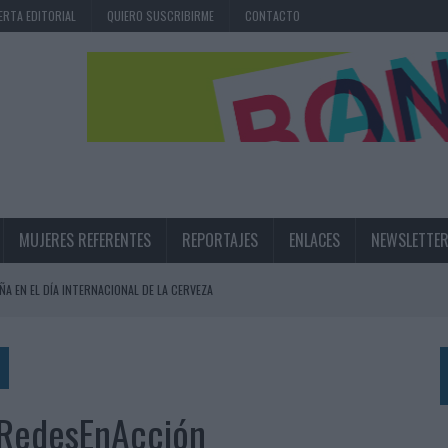
ERTA EDITORIAL
QUIERO SUSCRIBIRME
CONTACTO
MUJERES REFERENTES
REPORTAJES
ENLACES
NEWSLETTE
ÑA EN EL DÍA INTERNACIONAL DE LA CERVEZA
360º CENTRADA EN EL ORIGEN BARCELONÉS
 UNA EXPERIENCIA DE MARCA EN IBIZA
 LAS MARCAS
osRedesEnAcción
N IA