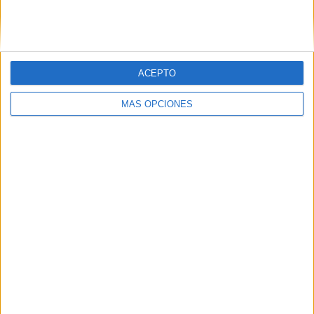
ACEPTO
IMPRIMIR
MÁS OPCIONES
TWEET
SHARE
SHARE
ENVIAR
PIN