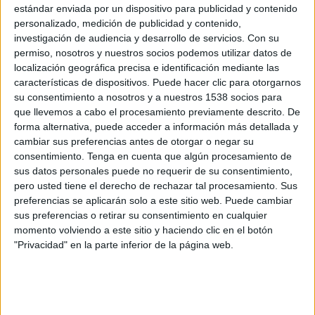
Tres de los diez concursos con mayor
estándar enviada por un dispositivo para publicidad y contenido
presupuesto convocados en 2023 fueron para
personalizado, medición de publicidad y contenido,
invertir en medios de comunicación, tres fueron
investigación de audiencia y desarrollo de servicios.
Con su
de publicidad directa, dos digitales y dos de
permiso, nosotros y nuestros socios podemos utilizar datos de
localización geográfica precisa e identificación mediante las
publicidad general.
características de dispositivos. Puede hacer clic para otorgarnos
su consentimiento a nosotros y a nuestros 1538 socios para
El concurso con mayor presupuesto destinado no
que llevemos a cabo el procesamiento previamente descrito. De
fue para una campaña concreta, sino para
forma alternativa, puede acceder a información más detallada y
seleccionar las empresas que gestionen la compra
cambiar sus preferencias antes de otorgar o negar su
de medios de campañas de la Administración
consentimiento.
Tenga en cuenta que algún procesamiento de
Central. Este llegó a los 440 millones de euros de
sus datos personales puede no requerir de su consentimiento,
presupuesto, seguido de los 126 millones del
pero usted tiene el derecho de rechazar tal procesamiento. Sus
segundo concurso con mayor presupuesto,
preferencias se aplicarán solo a este sitio web. Puede cambiar
‘Sistema Dinámico de Adquisición para el
sus preferencias o retirar su consentimiento en cualquier
momento volviendo a este sitio y haciendo clic en el botón
suministro de software y los servicios asociados
"Privacidad" en la parte inferior de la página web.
que le acompañan para las entidades que
integran el grupo de compra’, que además de
publicidad y comunicación, incluía otros
servicios.